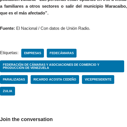
a familiares a otros sectores o salir del municipio Maracaibo,
que es el más afectado”.
Fuente:
El Nacional / Con datos de Unión Radio.
Etiquetas:
EMPRESAS
FEDECÁMARAS
FEDERACIÓN DE CÁMARAS Y ASOCIACIONES DE COMERCIO Y
PRODUCCIÓN DE VENEZUELA
PARALIZADAS
RICARDO ACOSTA CEDEÑO
VICEPRESIDENTE
ZULIA
Join the conversation