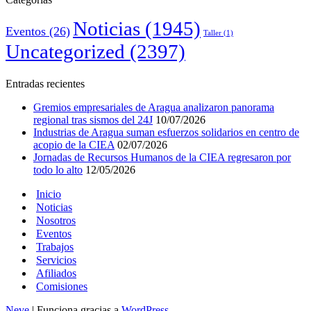
Noticias
(1945)
Eventos
(26)
Taller
(1)
Uncategorized
(2397)
Entradas recientes
Gremios empresariales de Aragua analizaron panorama
regional tras sismos del 24J
10/07/2026
Industrias de Aragua suman esfuerzos solidarios en centro de
acopio de la CIEA
02/07/2026
Jornadas de Recursos Humanos de la CIEA regresaron por
todo lo alto
12/05/2026
Inicio
Noticias
Nosotros
Eventos
Trabajos
Servicios
Afiliados
Comisiones
Neve
| Funciona gracias a
WordPress