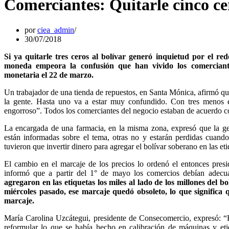
Comerciantes: Quitarle cinco ce
por
ciea_admin
30/07/2018
Si ya quitarle tres ceros al bolívar generó inquietud por el red
moneda empeora la confusión que han vivido los comerciant
monetaria el 22 de marzo.
Un trabajador de una tienda de repuestos, en Santa Mónica, afirmó qu
la gente. Hasta uno va a estar muy confundido. Con tres menos e
engorroso”. Todos los comerciantes del negocio estaban de acuerdo con 
La encargada de una farmacia, en la misma zona, expresó que la g
están informadas sobre el tema, otras no y estarán perdidas cuand
tuvieron que invertir dinero para agregar el bolívar soberano en las eti
El cambio en el marcaje de los precios lo ordenó el entonces pre
informó que a partir del 1° de mayo los comercios debían adecua
agregaron en las etiquetas los miles al lado de los millones del 
miércoles pasado, ese marcaje quedó obsoleto, lo que significa
marcaje.
María Carolina Uzcátegui, presidente de Consecomercio, expresó: “Ha
reformular lo que se había hecho en calibración de máquinas y e