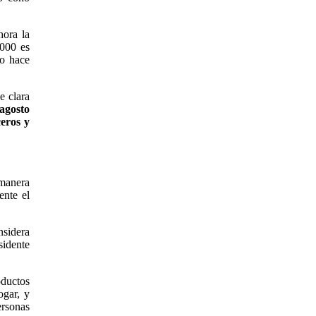
hora la
.000 es
lo hace
e clara
 agosto
ceros y
 manera
ente el
nsidera
sidente
oductos
ogar, y
ersonas