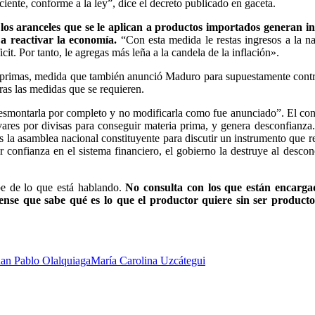
ciente, conforme a la ley”, dice el decreto publicado en gaceta.
los aranceles que se le aplican a productos importados generan in
 a reactivar la economía.
“Con esta medida le restas ingresos a la n
cit. Por tanto, le agregas más leña a la candela de la inflación».
 primas, medida que también anunció Maduro para supuestamente contr
tras las medidas que se requieren.
“desmontarla por completo y no modificarla como fue anunciado”. El con
ívares por divisas para conseguir materia prima, y genera desconfianza
 la asamblea nacional constituyente para discutir un instrumento que r
 confianza en el sistema financiero, el gobierno la destruye al descon
e de lo que está hablando.
No consulta con los que están encarga
ense que sabe qué es lo que el productor quiere sin ser productor
uan Pablo Olalquiaga
María Carolina Uzcátegui