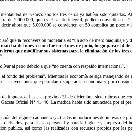
 mentalidad del venezolano los tres ceros ya habían sido quitados. A
ra de 5.000.000, que es el salario integral, pudiera convertirse en 5
o decir ahora que 5.000.000 se convierten en 50 complica un poco y 
laró que la reconversión monetaria es “un acto de mero maquillaje y d
marcha del nuevo cono fue en el mes de junio, luego para el 4 de
uvieron que modificar sus sistemas para la eliminación de los tres 
a”.
bolívar al petro debido a que “no cuenta con respaldo internacional”.
 al fondo del problema”. Mientras la economía se siga manejando de
er las inversiones que permitan recuperar la economía y por consigui
de impuestos, hasta el próximo 31 de diciembre, siete rubros que co
 la Gaceta Oficial N° 41446. La medida había sido anunciada por el pre
nación del régimen aduanero (…) a las importaciones definitivas de pr
sus derivados, para el aseo personal y para la higiene y limpieza del h
ión pública, así como las realizadas con recursos propios por las p