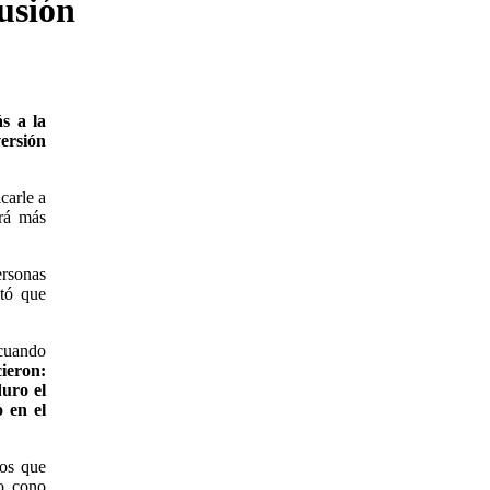
usión
ás a la
ersión
carle a
rá más
ersonas
ntó que
 cuando
ieron:
duro el
 en el
mos que
vo cono