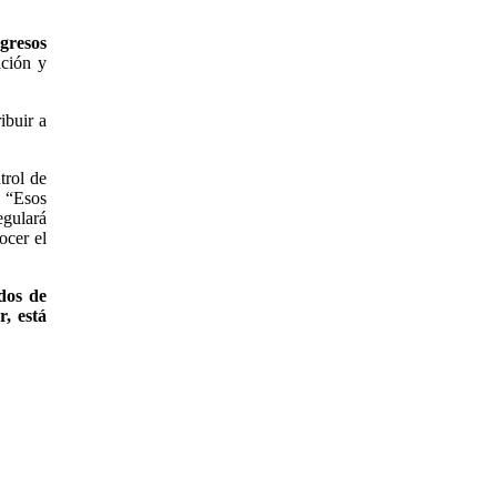
gresos
ación y
ibuir a
trol de
. “Esos
egulará
ocer el
dos de
, está