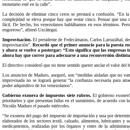
monetario esté en la calle”.
La decisión de eliminar cinco ceros se prestará a confusión. “En la
complejidad se eleva porque hay que restar cinco. Pensar que una cif
fácil. De hecho, los venezolanos hablábamos en esos términos. Per
engorroso”, afirmó Uzcátegui.
Improvisación.
El presidente de Fedecámaras, Carlos Larrazábal, dec
improvisación”.
Recordó que el primer anuncio para la puesta en 
y ahora se vuelve a postergar: “Esto significa que las empresas t
ahora hay que correr para adecuarse a una reconversión distint
El directivo consideró que no tiene sentido querer anclar el valor del 
Los anuncios de Maduro, aseguró, son “medidas aisladas que no van
improvisada no se logrará generar “la confianza necesaria para atra
poder adquisitivo de los venezolanos”.
Gobierno exonera de impuestos siete rubros.
El gobierno exoneró 
prioritarios y que presentan fallas en el suministro, de acuerdo con
Nicolás Maduro el pasado miércoles.
“Se exonera del pago del impuesto de importación y tasa por determi
elaborados de los sectores textil, calzado, alimentos, lubricantes y 
medicamentos, realizadas por los órganos y entes de la administrac