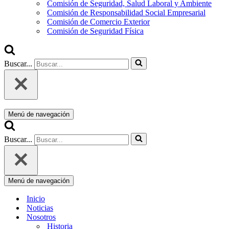
Comisión de Seguridad, Salud Laboral y Ambiente
Comisión de Responsabilidad Social Empresarial
Comisión de Comercio Exterior
Comisión de Seguridad Física
Buscar...
Menú de navegación
Buscar...
Menú de navegación
Inicio
Noticias
Nosotros
Historia