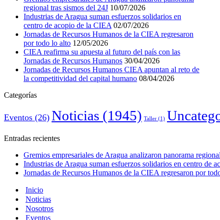
regional tras sismos del 24J
10/07/2026
Industrias de Aragua suman esfuerzos solidarios en
centro de acopio de la CIEA
02/07/2026
Jornadas de Recursos Humanos de la CIEA regresaron
por todo lo alto
12/05/2026
CIEA reafirma su apuesta al futuro del país con las
Jornadas de Recursos Humanos
30/04/2026
Jornadas de Recursos Humanos CIEA apuntan al reto de
la competitividad del capital humano
08/04/2026
Categorías
Noticias
(1945)
Uncatego
Eventos
(26)
Taller
(1)
Entradas recientes
Gremios empresariales de Aragua analizaron panorama regional 
Industrias de Aragua suman esfuerzos solidarios en centro de 
Jornadas de Recursos Humanos de la CIEA regresaron por todo 
Inicio
Noticias
Nosotros
Eventos