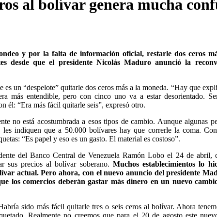
ros al bolívar genera mucha conf
ondeo y por la falta de información oficial, restarle dos ceros m
es desde que el presidente Nicolás Maduro anunció la reconv
e es un “despelote” quitarle dos ceros más a la moneda. “Hay que expli
ra más entendible, pero con cinco uno va a estar desorientado. Se
él: “Era más fácil quitarle seis”, expresó otro.
ente no está acostumbrada a esos tipos de cambio. Aunque algunas p
o les indiquen que a 50.000 bolívares hay que correrle la coma. Co
quetas: “Es papel y eso es un gasto. El material es costoso”.
sidente del Banco Central de Venezuela Ramón Lobo el 24 de abril,
r sus precios al bolívar soberano.
Muchos establecimientos lo hic
bolívar actual. Pero ahora, con el nuevo anuncio del presidente Ma
 que los comercios deberán gastar más dinero en un nuevo cambio
bría sido más fácil quitarle tres o seis ceros al bolívar. Ahora tene
tiquetado. Realmente no creemos que para el 20 de agosto este nue