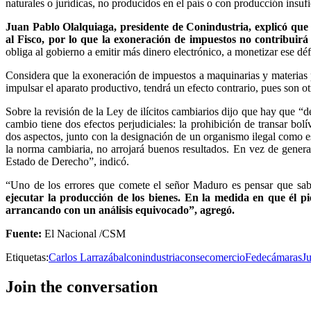
naturales o jurídicas, no producidos en el país o con producción insufi
Juan Pablo Olalquiaga, presidente de Conindustria, explicó que 
al Fisco, por lo que la exoneración de impuestos no contribuirá
obliga al gobierno a emitir más dinero electrónico, a monetizar ese défi
Considera que la exoneración de impuestos a maquinarias y materias
impulsar el aparato productivo, tendrá un efecto contrario, pues son o
Sobre la revisión de la Ley de ilícitos cambiarios dijo que hay que 
cambio tiene dos efectos perjudiciales: la prohibición de transar bol
dos aspectos, junto con la designación de un organismo ilegal como es
la norma cambiaria, no arrojará buenos resultados. En vez de generar
Estado de Derecho”, indicó.
“Uno de los errores que comete el señor Maduro es pensar que sab
ejecutar la producción de los bienes. En la medida en que él pi
arrancando con un análisis equivocado”, agregó.
Fuente:
El Nacional /CSM
Etiquetas:
Carlos Larrazábal
conindustria
consecomercio
Fedecámaras
J
Join the conversation