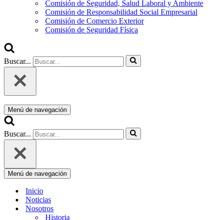
Comisión de Seguridad, Salud Laboral y Ambiente
Comisión de Responsabilidad Social Empresarial
Comisión de Comercio Exterior
Comisión de Seguridad Física
Buscar...
Menú de navegación
Buscar...
Menú de navegación
Inicio
Noticias
Nosotros
Historia