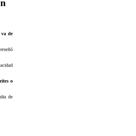
ón
 va de
 reseñó
pacidad
eites o
alta de