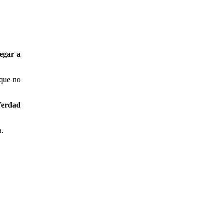
legar a
 que no
 Verdad
a.