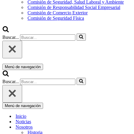
Comisión de Seguridad, Salud Laboral y Ambiente
Comisión de Responsabilidad Social Empresarial
Comisión de Comercio Exterior
Comisión de Seguridad Física
Buscar...
Menú de navegación
Buscar...
Menú de navegación
Inicio
Noticias
Nosotros
Historia