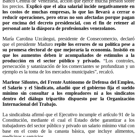
Banco Central de Venezuela, acción que ejerce mucha presión sobre
los precios.
Explicó que el alza salarial incide negativamente en
los costos de muchas empresas, lo que las llevará a cerrar o
reducir operaciones, pero otras no son afectadas porque pagan
por encima del decreto presidencial, con el fin de retener al
personal ante la diáspora de profesionales venezolanos.
María Carolina Uzcátegui, presidente de Consecomercio, declaró
que el presidente Maduro
repite los errores de su política pese a
su promesa electoral de que mejoraría la economía. Insistió en
que los aumentos deben ir acompañados de estímulos a la
producción en el sector público y privado.
“Los controles,
persecución y satanización de los comerciantes se profundizan y un
ejemplo es la toma de los mercados municipales”, recalcó.
Marlene Sifontes, del Frente Autónomo de Defensa del Empleo,
el Salario y el Sindicato, añadió que el gobierno fija el sueldo
mínimo sin consultar a los empleadores ni a los sindicatos
dentro del diálogo tripartito dispuesto por la Organización
Internacional del Trabajo.
La sindicalista afirmó que el Ejecutivo incumple el artículo 91 de la
Constitución, mediante el cual el Estado debe garantizar a los
trabajadores del sector público y privado un salario mínimo vital con
base en el costo de la canasta básica, que incluye alimentos,
medicinas y servicios.