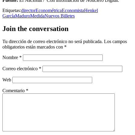
Fuente:
El Nacional / Con información de Noticiero Digital.
Etiquetas:
director
Econométrica
Economista
Henkel
García
Maduro
Medida
Nuevos Billetes
Join the conversation
Tu dirección de correo electrónico no será publicada.
Los campos
obligatorios están marcados con
*
Nombre
*
Correo electrónico
*
Web
Comentario
*