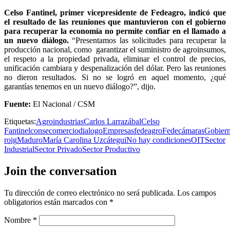
Celso Fantinel, primer vicepresidente de Fedeagro, indicó que
el resultado de las reuniones que mantuvieron con el gobierno
para recuperar la economía no permite confiar en el llamado a
un nuevo diálogo.
“Presentamos las solicitudes para recuperar la
producción nacional, como garantizar el suministro de agroinsumos,
el respeto a la propiedad privada, eliminar el control de precios,
unificación cambiara y despenalización del dólar. Pero las reuniones
no dieron resultados. Si no se logró en aquel momento, ¿qué
garantías tenemos en un nuevo diálogo?”, dijo.
Fuente:
El Nacional / CSM
Etiquetas:
Agroindustrias
Carlos Larrazábal
Celso
Fantinel
consecomercio
dialogo
Empresas
fedeagro
Fedecámaras
Gobier
roig
Maduro
María Carolina Uzcátegui
No hay condiciones
OIT
Sector
Industrial
Sector Privado
Sector Productivo
Join the conversation
Tu dirección de correo electrónico no será publicada.
Los campos
obligatorios están marcados con
*
Nombre
*