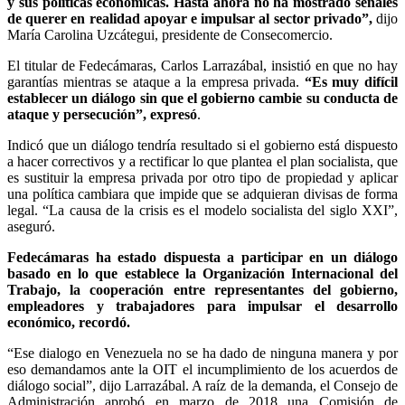
y sus políticas económicas. Hasta ahora no ha mostrado señales
de querer en realidad apoyar e impulsar al sector privado”,
dijo
María Carolina Uzcátegui, presidente de Consecomercio.
El titular de Fedecámaras, Carlos Larrazábal, insistió en que no hay
garantías mientras se ataque a la empresa privada.
“Es muy difícil
establecer un diálogo sin que el gobierno cambie su conducta de
ataque y persecución”, expresó
.
Indicó que un diálogo tendría resultado si el gobierno está dispuesto
a hacer correctivos y a rectificar lo que plantea el plan socialista, que
es sustituir la empresa privada por otro tipo de propiedad y aplicar
una política cambiara que impide que se adquieran divisas de forma
legal. “La causa de la crisis es el modelo socialista del siglo XXI”,
aseguró.
Fedecámaras ha estado dispuesta a participar en un diálogo
basado en lo que establece la Organización Internacional del
Trabajo, la cooperación entre representantes del gobierno,
empleadores y trabajadores para impulsar el desarrollo
económico, recordó.
“Ese dialogo en Venezuela no se ha dado de ninguna manera y por
eso demandamos ante la OIT el incumplimiento de los acuerdos de
diálogo social”, dijo Larrazábal. A raíz de la demanda, el Consejo de
Administración aprobó en marzo de 2018 una Comisión de