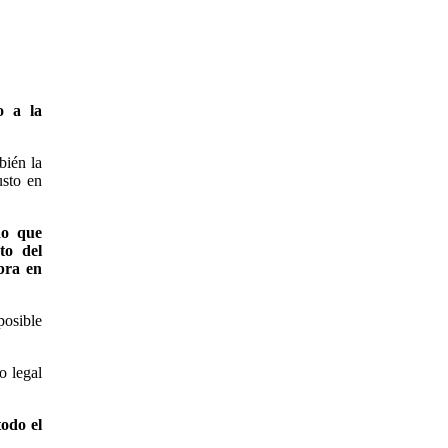
o a la
bién la
usto en
do que
to del
bra en
posible
o legal
odo el