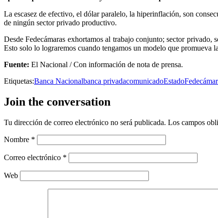
La escasez de efectivo, el dólar paralelo, la hiperinflación, son cons
de ningún sector privado productivo.
Desde Fedecámaras exhortamos al trabajo conjunto; sector privado, se
Esto solo lo lograremos cuando tengamos un modelo que promueva la pr
Fuente:
El Nacional / Con información de nota de prensa.
Etiquetas:
Banca Nacional
banca privada
comunicado
Estado
Fedecámar
Join the conversation
Tu dirección de correo electrónico no será publicada.
Los campos obli
Nombre
*
Correo electrónico
*
Web