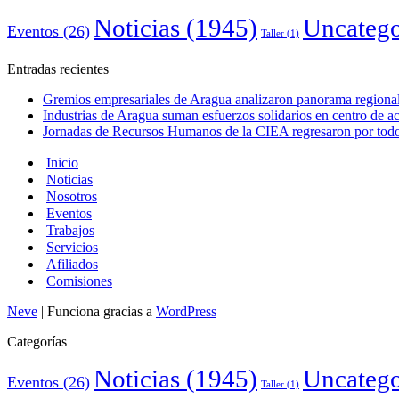
Noticias
(1945)
Uncatego
Eventos
(26)
Taller
(1)
Entradas recientes
Gremios empresariales de Aragua analizaron panorama regional 
Industrias de Aragua suman esfuerzos solidarios en centro de 
Jornadas de Recursos Humanos de la CIEA regresaron por todo 
Inicio
Noticias
Nosotros
Eventos
Trabajos
Servicios
Afiliados
Comisiones
Neve
| Funciona gracias a
WordPress
Categorías
Noticias
(1945)
Uncatego
Eventos
(26)
Taller
(1)