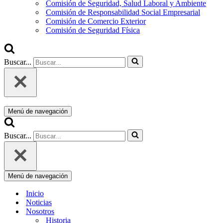
Comisión de Seguridad, Salud Laboral y Ambiente
Comisión de Responsabilidad Social Empresarial
Comisión de Comercio Exterior
Comisión de Seguridad Física
Buscar...
Menú de navegación
Buscar...
Menú de navegación
Inicio
Noticias
Nosotros
Historia