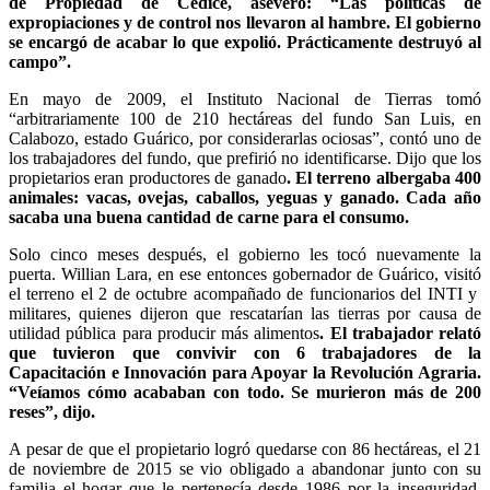
de Propiedad de Cedice, aseveró: “Las políticas de
expropiaciones y de control nos llevaron al hambre. El gobierno
se encargó de acabar lo que expolió. Prácticamente destruyó al
campo”.
En mayo de 2009, el Instituto Nacional de Tierras tomó
“arbitrariamente 100 de 210 hectáreas del fundo San Luis, en
Calabozo, estado Guárico, por considerarlas ociosas”, contó uno de
los trabajadores del fundo, que prefirió no identificarse. Dijo que los
propietarios eran productores de ganado
. El terreno albergaba 400
animales: vacas, ovejas, caballos, yeguas y ganado. Cada año
sacaba una buena cantidad de carne para el consumo.
Solo cinco meses después, el gobierno les tocó nuevamente la
puerta. Willian Lara, en ese entonces gobernador de Guárico, visitó
el terreno el 2 de octubre acompañado de funcionarios del INTI y
militares, quienes dijeron que rescatarían las tierras por causa de
utilidad pública para producir más alimentos
. El trabajador relató
que tuvieron que convivir con 6 trabajadores de la
Capacitación e Innovación para Apoyar la Revolución Agraria.
“Veíamos cómo acababan con todo. Se murieron más de 200
reses”, dijo.
A pesar de que el propietario logró quedarse con 86 hectáreas, el 21
de noviembre de 2015 se vio obligado a abandonar junto con su
familia el hogar que le pertenecía desde 1986 por la inseguridad.