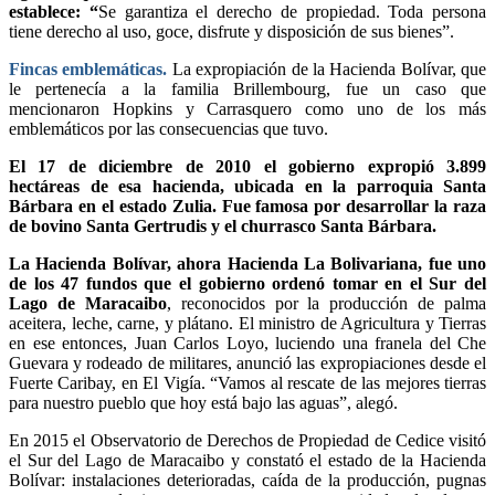
establece: “
Se garantiza el derecho de propiedad. Toda persona
tiene derecho al uso, goce, disfrute y disposición de sus bienes”.
Fincas emblemáticas.
La expropiación de la Hacienda Bolívar, que
le pertenecía a la familia Brillembourg, fue un caso que
mencionaron Hopkins y Carrasquero como uno de los más
emblemáticos por las consecuencias que tuvo.
El 17 de diciembre de 2010 el gobierno expropió 3.899
hectáreas de esa hacienda, ubicada en la parroquia Santa
Bárbara en el estado Zulia. Fue famosa por desarrollar la raza
de bovino Santa Gertrudis y el churrasco Santa Bárbara.
La Hacienda Bolívar, ahora Hacienda La Bolivariana, fue uno
de los 47 fundos que el gobierno ordenó tomar en el Sur del
Lago de Maracaibo
, reconocidos por la producción de palma
aceitera, leche, carne, y plátano. El ministro de Agricultura y Tierras
en ese entonces, Juan Carlos Loyo, luciendo una franela del Che
Guevara y rodeado de militares, anunció las expropiaciones desde el
Fuerte Caribay, en El Vigía. “Vamos al rescate de las mejores tierras
para nuestro pueblo que hoy está bajo las aguas”, alegó.
En 2015 el Observatorio de Derechos de Propiedad de Cedice visitó
el Sur del Lago de Maracaibo y constató el estado de la Hacienda
Bolívar: instalaciones deterioradas, caída de la producción, pugnas