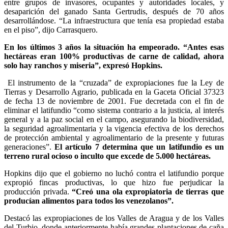
entre grupos de invasores, ocupantes y autoridades locales, y
desaparición del ganado Santa Gertrudis, después de 70 años
desarrollándose. “La infraestructura que tenía esa propiedad estaba
en el piso”, dijo Carrasquero.
En los últimos 3 años la situación ha empeorado. “Antes esas
hectáreas eran 100% productivas de carne de calidad, ahora
solo hay ranchos y miseria”, expresó Hopkins.
El instrumento de la “cruzada” de expropiaciones fue la Ley de
Tierras y Desarrollo Agrario, publicada en la Gaceta Oficial 37323
de fecha 13 de noviembre de 2001. Fue decretada con el fin de
eliminar el latifundio “como sistema contrario a la justicia, al interés
general y a la paz social en el campo, asegurando la biodiversidad,
la seguridad agroalimentaria y la vigencia efectiva de los derechos
de protección ambiental y agroalimentario de la presente y futuras
generaciones”.
El artículo 7 determina que un latifundio es un
terreno rural ocioso o inculto que excede de 5.000 hectáreas.
Hopkins dijo que el gobierno no luchó contra el latifundio porque
expropió fincas productivas, lo que hizo fue perjudicar la
producción privada.
“Creó una ola expropiatoria de tierras que
producían alimentos para todos los venezolanos”.
Destacó las expropiaciones de los Valles de Aragua y de los Valles
del Turbio, donde anteriormente había grandes plantaciones de caña