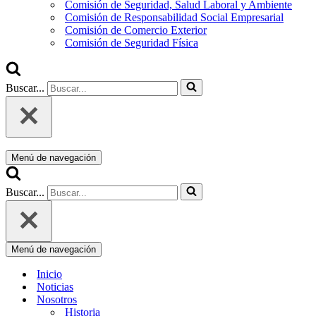
Comisión de Seguridad, Salud Laboral y Ambiente
Comisión de Responsabilidad Social Empresarial
Comisión de Comercio Exterior
Comisión de Seguridad Física
Buscar...
Menú de navegación
Buscar...
Menú de navegación
Inicio
Noticias
Nosotros
Historia