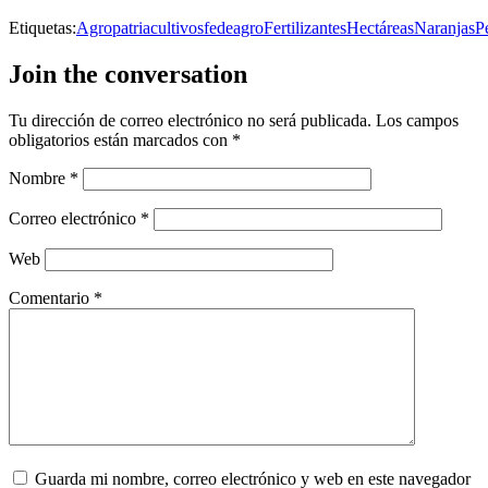
Etiquetas:
Agropatria
cultivos
fedeagro
Fertilizantes
Hectáreas
Naranjas
P
Join the conversation
Tu dirección de correo electrónico no será publicada.
Los campos
obligatorios están marcados con
*
Nombre
*
Correo electrónico
*
Web
Comentario
*
Guarda mi nombre, correo electrónico y web en este navegador