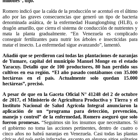
millones”, dijo.
Romero indicó que la caída de la producción se acentuó en el último
año por las graves consecuencias que generó un tipo de bacteria
denominada asiática, de la enfermedad Huanglongbing (HLB), o
dragón amarillo, que cierra el sistema de conducción de nutrientes y
mata la planta gradualmente. “En Venezuela es complicado
conseguir fertilizantes para nutrir los árboles e insecticidas para
matar el insecto. La enfermedad sigue avanzando”, lamentó.
Añadió que se perdieron casi todas las plantaciones de naranjas
de Yumare, capital del municipio Manuel Monge en el estado
Yaracuy. Detalló que de 100 productores, 80 han perdido sus
cultivos en esa región. “El año pasado contábamos con 35.000
hectáreas en el país. Actualmente solo quedan 15.000
hectáreas”, precisó.
A pesar de que en la Gaceta Oficial N° 41248 del 2 de octubre
de 2017, el Ministerio de Agricultura Productiva y Tierra y el
Instituto Nacional de Salud Agrícola Integral anunciaron la
aplicación de un “programa para detección, prevención,
manejo y control” de la enfermedad, Romero aseguró que solo
fueron promesas.
“Seguimos sin los insumos que necesitamos. Si
el gobierno no toma las acciones pertinentes, dentro de cuatro o
cinco años no habrá naranjas en Venezuela. Casi todas las plantas
cítricas del país están infectadas, excepto en algunos sitios solitarios