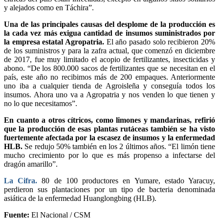
y alejados como en Táchira”.
Una de las principales causas del desplome de la producción es
la cada vez más exigua cantidad de insumos suministrados por
la empresa estatal Agropatria.
El año pasado solo recibieron 20%
de los suministros y para la zafra actual, que comenzó en diciembre
de 2017, fue muy limitado el acopio de fertilizantes, insecticidas y
abono. “De los 800.000 sacos de fertilizantes que se necesitan en el
país, este año no recibimos más de 200 empaques. Anteriormente
uno iba a cualquier tienda de Agroisleña y conseguía todos los
insumos. Ahora uno va a Agropatria y nos venden lo que tienen y
no lo que necesitamos”.
En cuanto a otros cítricos, como limones y mandarinas, refirió
que la producción de esas plantas rutáceas también se ha visto
fuertemente afectada por la escasez de insumos y la enfermedad
HLB.
Se redujo 50% también en los 2 últimos años. “El limón tiene
mucho crecimiento por lo que es más propenso a infectarse del
dragón amarillo”.
La Cifra.
80 de 100 productores en Yumare, estado Yaracuy,
perdieron sus plantaciones por un tipo de bacteria denominada
asiática de la enfermedad Huanglongbing (HLB).
Fuente:
El Nacional / CSM