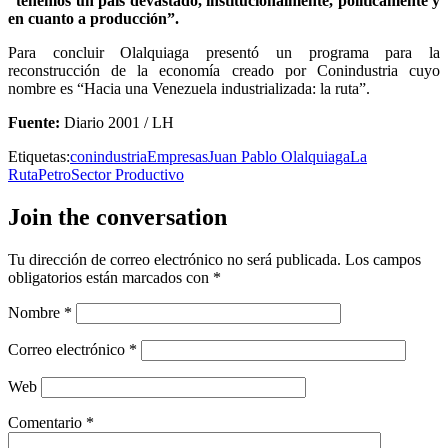
“tenemos un país devastado, institucionalmente, políticamente y
en cuanto a producción”.
Para concluir Olalquiaga presentó un programa para la
reconstrucción de la economía creado por Conindustria cuyo
nombre es “Hacia una Venezuela industrializada: la ruta”.
Fuente:
Diario 2001 / LH
Etiquetas:
conindustria
Empresas
Juan Pablo Olalquiaga
La
Ruta
Petro
Sector Productivo
Join the conversation
Tu dirección de correo electrónico no será publicada.
Los campos
obligatorios están marcados con
*
Nombre
*
Correo electrónico
*
Web
Comentario
*