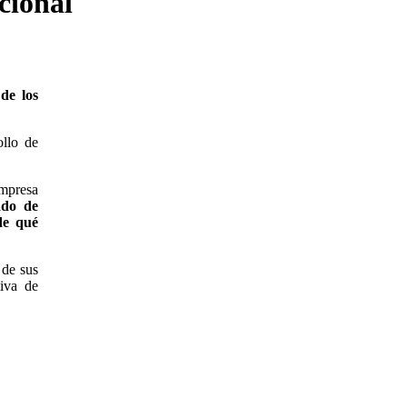
cional
de los
ollo de
empresa
ado de
de qué
 de sus
tiva de