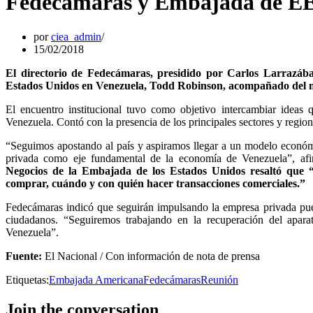
Fedecámaras y Embajada de EE U
por
ciea_admin
15/02/2018
El directorio de Fedecámaras, presidido por Carlos Larrazába
Estados Unidos en Venezuela, Todd Robinson, acompañado del mi
El encuentro institucional tuvo como objetivo intercambiar ideas q
Venezuela. Contó con la presencia de los principales sectores y regio
“Seguimos apostando al país y aspiramos llegar a un modelo económ
privada como eje fundamental de la economía de Venezuela”, afi
Negocios de la Embajada de los Estados Unidos resaltó que “
comprar, cuándo y con quién hacer transacciones comerciales.”
Fedecámaras indicó que seguirán impulsando la empresa privada pues
ciudadanos. “Seguiremos trabajando en la recuperación del aparat
Venezuela”.
Fuente:
El Nacional / Con información de nota de prensa
Etiquetas:
Embajada Americana
Fedecámaras
Reunión
Join the conversation