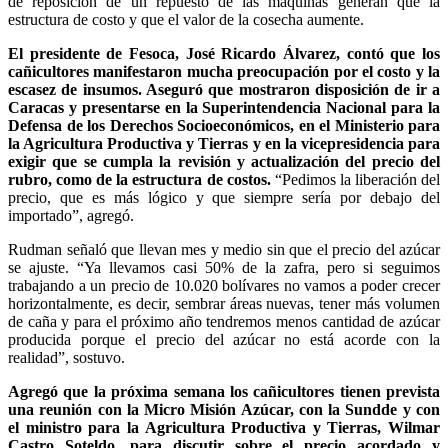
de reposición de un repuesto de las máquinas generan que la
estructura de costo y que el valor de la cosecha aumente.
El presidente de Fesoca, José Ricardo Álvarez, contó que los
cañicultores manifestaron mucha preocupación por el costo y la
escasez de insumos. Aseguró que mostraron disposición de ir a
Caracas y presentarse en la Superintendencia Nacional para la
Defensa de los Derechos Socioeconómicos, en el Ministerio para
la Agricultura Productiva y Tierras y en la vicepresidencia para
exigir que se cumpla la revisión y actualización del precio del
rubro, como de la estructura de costos.
“Pedimos la liberación del
precio, que es más lógico y que siempre sería por debajo del
importado”, agregó.
Rudman señaló que llevan mes y medio sin que el precio del azúcar
se ajuste. “Ya llevamos casi 50% de la zafra, pero si seguimos
trabajando a un precio de 10.020 bolívares no vamos a poder crecer
horizontalmente, es decir, sembrar áreas nuevas, tener más volumen
de caña y para el próximo año tendremos menos cantidad de azúcar
producida porque el precio del azúcar no está acorde con la
realidad”, sostuvo.
Agregó que la próxima semana los cañicultores tienen prevista
una reunión con la Micro Misión Azúcar, con la Sundde y con
el ministro para la Agricultura Productiva y Tierras, Wilmar
Castro Soteldo, para discutir sobre el precio acordado y