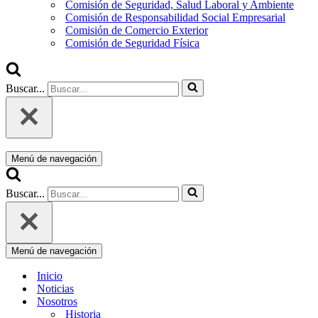
Comisión de Seguridad, Salud Laboral y Ambiente
Comisión de Responsabilidad Social Empresarial
Comisión de Comercio Exterior
Comisión de Seguridad Física
Buscar...
Menú de navegación
Buscar...
Menú de navegación
Inicio
Noticias
Nosotros
Historia