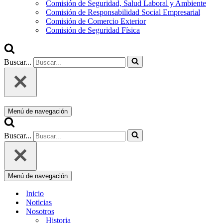
Comisión de Seguridad, Salud Laboral y Ambiente
Comisión de Responsabilidad Social Empresarial
Comisión de Comercio Exterior
Comisión de Seguridad Física
Buscar...
Menú de navegación
Buscar...
Menú de navegación
Inicio
Noticias
Nosotros
Historia