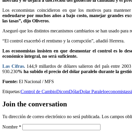
libertad y se dejara a discreción del gobierno la cantidad y el prec
Los economistas coincidieron en que los motivos para mantener 
endeudarse por muchos años a bajo costo, manejar grandes exced
las tasas”, dijo Oliveros
.
Aseguró que los distintos mecanismos cambiarios se han usado para re
“El control exacerbó el rentismo y la corrupción”, añadió Herrera.
Los economistas insisten en que desmontar el control es lo de
económico integral, no será suficiente.
Las Cifras.
144,9 millardos de dólares salieron del país entre 2003
930.230
% ha subido el precio del dólar paralelo durante la gest
Fuente:
El Nacional / MFS
Etiquetas:
Control de Cambio
Dicom
Dólar
Dolar Paralelo
economistas
s
Join the conversation
Tu dirección de correo electrónico no será publicada.
Los campos obli
Nombre
*