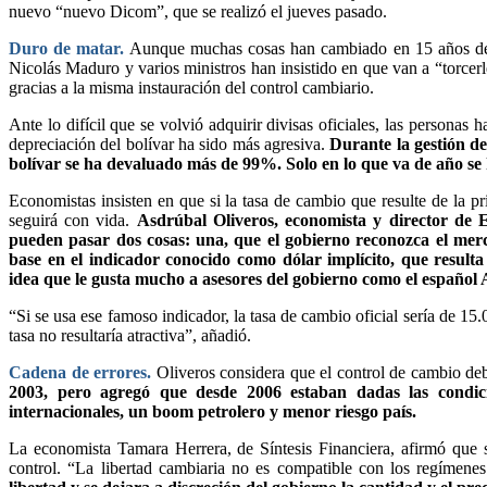
nuevo “nuevo Dicom”, que se realizó el jueves pasado.
Duro de matar.
Aunque muchas cosas han cambiado en 15 años del
Nicolás Maduro y varios ministros han insistido en que van a “torcerl
gracias a la misma instauración del control cambiario.
Ante lo difícil que se volvió adquirir divisas oficiales, las personas
depreciación del bolívar ha sido más agresiva.
Durante la gestión d
bolívar se ha devaluado más de 99%. Solo en lo que va de año s
Economistas insisten en que si la tasa de cambio que resulte de la 
seguirá con vida.
Asdrúbal Oliveros, economista y director de 
pueden pasar dos cosas: una, que el gobierno reconozca el merc
base en el indicador conocido como dólar implícito, que resulta 
idea que le gusta mucho a asesores del gobierno como el español
“Si se usa ese famoso indicador, la tasa de cambio oficial sería de 15
tasa no resultaría atractiva”, añadió.
Cadena de errores.
Oliveros considera que el control de cambio d
2003, pero agregó que desde 2006 estaban dadas las condic
internacionales, un boom petrolero y menor riesgo país.
La economista Tamara Herrera, de Síntesis Financiera, afirmó que s
control. “La libertad cambiaria no es compatible con los regímene