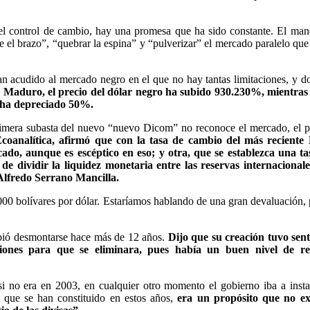
 control de cambio, hay una promesa que ha sido constante. El man
e el brazo”, “quebrar la espina” y “pulverizar” el mercado paralelo que
 han acudido al mercado negro en el que no hay tantas limitaciones, y d
e Maduro, el precio del dólar negro ha subido 930.230%, mientras 
e ha depreciado 50%.
primera subasta del nuevo “nuevo Dicom” no reconoce el mercado, el p
Ecoanalítica, afirmó que con la tasa de cambio del más reciente
ado, aunque es escéptico en eso; y otra, que se establezca una ta
de dividir la liquidez monetaria entre las reservas internacional
 Alfredo Serrano Mancilla.
.000 bolívares por dólar. Estaríamos hablando de una gran devaluación, 
ebió desmontarse hace más de 12 años.
Dijo que su creación tuvo sen
iones para que se eliminara, pues había un buen nivel de re
i no era en 2003, en cualquier otro momento el gobierno iba a insta
s que se han constituido en estos años,
era un propósito que no exi