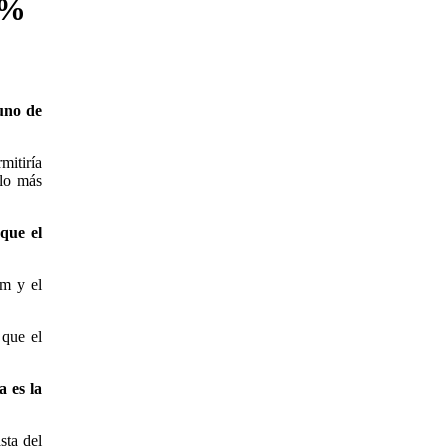
0%
uno de
mitiría
rlo más
que el
om y el
 que el
a es la
sta del