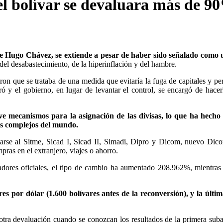
 el bolívar se devaluara más de 9
nte Hugo Chávez, se extiende a pesar de haber sido señalado como 
del desabastecimiento, de la hiperinflación y del hambre.
on que se trataba de una medida que evitaría la fuga de capitales y per
eró y el gobierno, en lugar de levantar el control, se encargó de hace
e mecanismos para la asignación de las divisas, lo que ha hecho 
ás complejos del mundo.
arse al Sitme, Sicad I, Sicad II, Simadi, Dipro y Dicom, nuevo Dic
ras en el extranjero, viajes o ahorro.
dores oficiales, el tipo de cambio ha aumentado 208.962%, mientras
es por dólar (1.600 bolívares antes de la reconversión), y la últim
otra devaluación cuando se conozcan los resultados de la primera suba