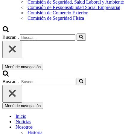
Comisión de Seguridad, Salud Laboral y Ambiente
Comisión de Responsabilidad Social Empresarial
Comisión de Comercio Exterior
Comisión de Seguridad Física
Buscar...
Menú de navegación
Buscar...
Menú de navegación
Inicio
Noticias
Nosotros
Historia