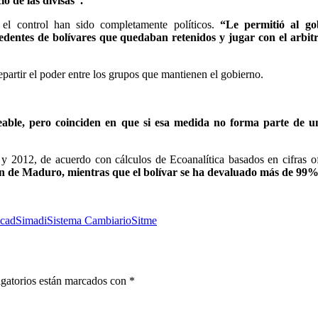
io de las divisas”.
el control han sido completamente políticos.
“Le permitió al go
entes de bolívares que quedaban retenidos y jugar con el arbitr
partir el poder entre los grupos que mantienen el gobierno.
seable, pero coinciden en que si esa medida no forma parte de u
 y 2012, de acuerdo con cálculos de Ecoanalítica basados en cifras of
ión de Maduro, mientras que el bolívar se ha devaluado más de 99
icad
Simadi
Sistema Cambiario
Sitme
gatorios están marcados con
*