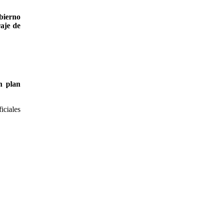
bierno
aje de
n plan
iciales
%