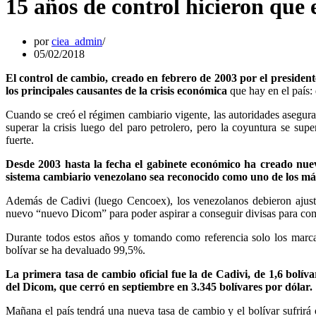
15 años de control hicieron que
por
ciea_admin
05/02/2018
El control de cambio, creado en febrero de 2003 por el preside
los principales causantes de la crisis económica
que hay en el país: 
Cuando se creó el régimen cambiario vigente, las autoridades asegurar
superar la crisis luego del paro petrolero, pero la coyuntura se sup
fuerte.
Desde 2003 hasta la fecha el gabinete económico ha creado nuev
sistema cambiario venezolano sea reconocido como uno de los m
Además de Cadivi (luego Cencoex), los venezolanos debieron ajust
nuevo “nuevo Dicom” para poder aspirar a conseguir divisas para comp
Durante todos estos años y tomando como referencia solo los marca
bolívar se ha devaluado 99,5%.
La primera tasa de cambio oficial fue la de Cadivi, de 1,6 bolívar
del Dicom, que cerró en septiembre en 3.345 bolívares por dólar.
Mañana el país tendrá una nueva tasa de cambio y el bolívar sufrirá 