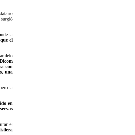
datario
 surgió
onde la
que el
aralelo
 Dicom
sa con
es, una
pero la
tido en
servas
urar el
stiera