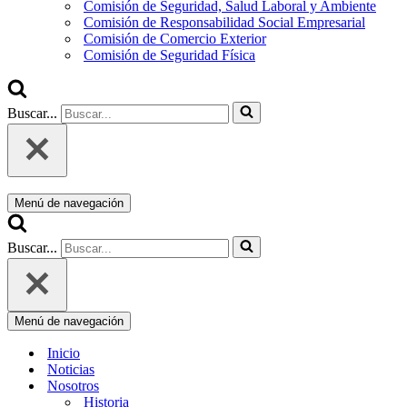
Comisión de Seguridad, Salud Laboral y Ambiente
Comisión de Responsabilidad Social Empresarial
Comisión de Comercio Exterior
Comisión de Seguridad Física
Buscar...
Menú de navegación
Buscar...
Menú de navegación
Inicio
Noticias
Nosotros
Historia