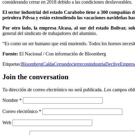
considerando cerrar en 2018 debido a las condiciones desfavorables.
El sector industrial del estado Carabobo tiene a 300 compañías de
petrolera Pdvsa y están extendiendo las vacaciones navideñas hast
Por otro lado, la empresa Alcasa, al sur del estado Bolívar, so
general del sindicato de trabajadores del aluminio.
“Es como un ser humano que está muriendo. Todos los hornos necesit
Fuente:
El Nacional / Con información de Bloomberg
Etiquetas:
Bloomberg
Caída
Cerrando
cierre
conindustria
Declive
Empres
Join the conversation
Tu dirección de correo electrónico no será publicada.
Los campos obli
Nombre
*
Correo electrónico
*
Web