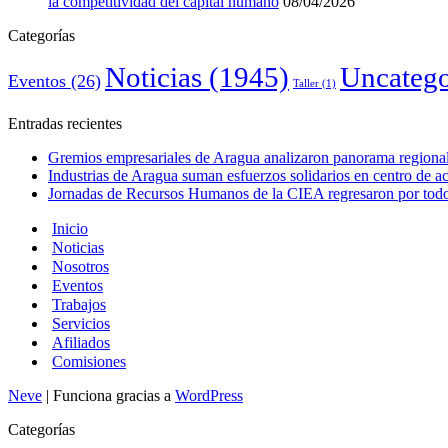
la competitividad del capital humano
08/04/2026
Categorías
Noticias
(1945)
Uncatego
Eventos
(26)
Taller
(1)
Entradas recientes
Gremios empresariales de Aragua analizaron panorama regional 
Industrias de Aragua suman esfuerzos solidarios en centro de 
Jornadas de Recursos Humanos de la CIEA regresaron por todo 
Inicio
Noticias
Nosotros
Eventos
Trabajos
Servicios
Afiliados
Comisiones
Neve
| Funciona gracias a
WordPress
Categorías