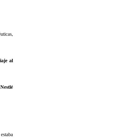
uticas,
aje al
 Nestlé
estaba