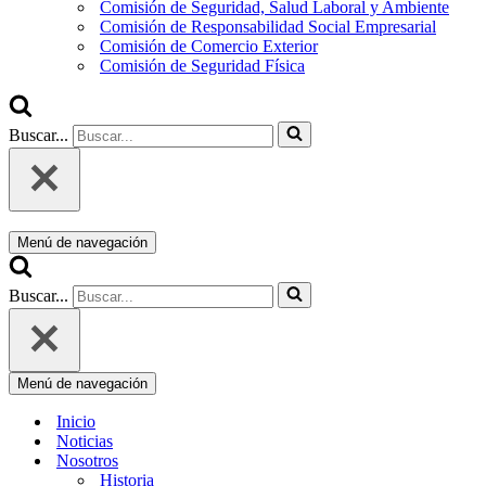
Comisión de Seguridad, Salud Laboral y Ambiente
Comisión de Responsabilidad Social Empresarial
Comisión de Comercio Exterior
Comisión de Seguridad Física
Buscar...
Menú de navegación
Buscar...
Menú de navegación
Inicio
Noticias
Nosotros
Historia