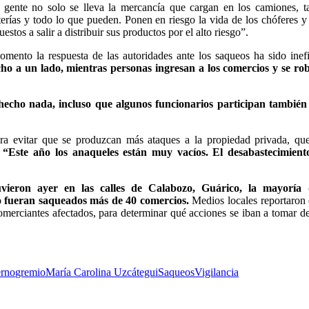
a gente no solo se lleva la mercancía que cargan en los camiones, 
erías y todo lo que pueden. Ponen en riesgo la vida de los chóferes y
tos a salir a distribuir sus productos por el alto riesgo”.
ento la respuesta de las autoridades ante los saqueos ha sido inefi
cho a un lado, mientras personas ingresan a los comercios y se ro
hecho nada, incluso que algunos funcionarios participan también 
ara evitar que se produzcan más ataques a la propiedad privada, qu
. “Este año los anaqueles están muy vacíos. El desabastecimient
vieron ayer en las calles de Calabozo, Guárico, la mayoría 
o fueran saqueados más de 40 comercios.
Medios locales reportaron
 comerciantes afectados, para determinar qué acciones se iban a tomar d
rno
gremio
María Carolina Uzcátegui
Saqueos
Vigilancia