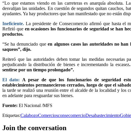
“Lo que estamos viendo en las carreteras es anarquía absoluta. L
desvalijan las unidades. En cuestión de segundos quitan cauchos, bat
ayudantes. Ya hay productores que han manifestado que no están dispues
Ineficiente.
La presidente de Consecomercio afirmó que hasta el mom
Refirió que
en ocasiones los funcionarios de seguridad se han he
productos.
“Se ha denunciado que
en algunos casos las autoridades no han 
saqueos”, dijo.
Reiteró que las autoridades deben tomar las medidas necesarias p
perjudicando la distribución de bienes e incrementando la escasez
sentirse por un tiempo prolongado”.
El dato:
A pesar de que los funcionarios de seguridad estu
establecimientos permanecieron cerrados, luego de que el sábad
la tarde se realizó una reunión entre el alcalde de la localidad y los
en adelante para resguardar sus bienes.
Fuente:
El Nacional /MFS
Etiquetas:
Calabozo
Comercios
consecomercio
Desabastecimiento
Gobie
Join the conversation