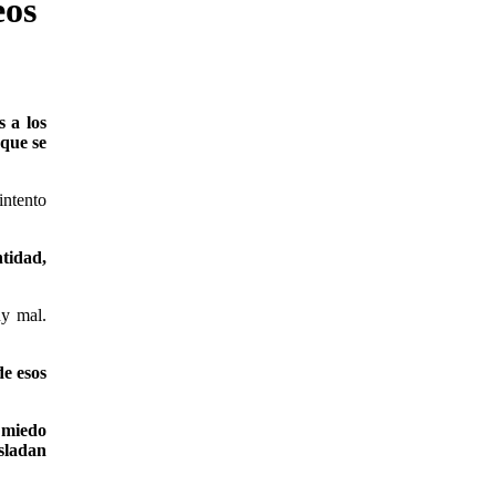
eos
 a los
 que se
intento
tidad,
uy mal.
de esos
 miedo
asladan