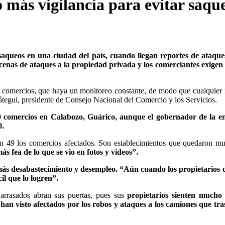
 más vigilancia para evitar saqu
saqueos en una ciudad del país, cuando llegan reportes de ataques
cenas de ataques a la propiedad privada y los comerciantes exigen
s comercios, que haya un monitoreo constante, de modo que cualquier 
tegui, presidente de Consejo Nacional del Comercio y los Servicios.
 comercios en Calabozo, Guárico, aunque el gobernador de la en
0.
on 49 los comercios afectados. Son establecimientos que quedaron m
s fea de lo que se vio en fotos y videos”.
s más desabastecimiento y desempleo. “Aún cuando los propietarios 
il que lo logren”.
arrasados abran sus puertas, pues sus
propietarios sienten mucho
han visto afectados por los robos y ataques a los camiones que tr