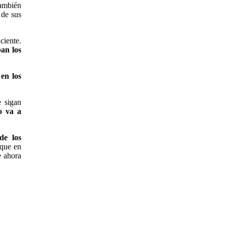
también
 de sus
ciente.
ban los
en los
e sigan
o va a
de los
 que en
e ahora