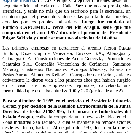
Algo de historia.
La CIEA empieza a ejercer funciones desde una
pequeña oficina ubicada en la Calle Páez que no era propia, sino
arrendada, y tenía no más que un escritorio para la secretaria, un
escritorio para el presidente y doce sillas para la Junta Directiva,
donadas por los propios industriales.
Luego fue mudada al
Edificio CAPCIMIDE, cerca del Pin Aragua, sede que fue
comprada en el año 1.977 durante el periodo del Presidente
Edgar Saldivia y donde se mantuvo alrededor de 10 años.
Las primeras empresas en pertenecer al gremio fueron Pastas
Sindoni, Dixie Cup de Venezuela, Envases S.A., Alfaragua y
Cataragua C.A., Construcciones de Acero Goceczky, Promociones
Centrales S.A., Compañía Venezolana de Cerámicas, Sanitarios
Maracay, Cristalerías Nacionales, Azulejos Maracay, Fábrica de
Pastas Aurora, Alimentos Kellog´s, Corrugadora de Cartón, quienes
activamente le dieron vida a los primeros años que habían surgido
en la visión de los empresarios regionales, cancelando una
mensualidad que oscilaba entre Bs. 100 y 220 (¡de los de antes!).
Para septiembre de 1.995, en el período del Presidente Eduardo
Cortez, y por decisión de la Reunión Extraordinaria de la Junta
Directiva de fecha 21/08/1995, la Cámara de Industriales del
Estado Aragua
, realiza la compra de una nueva sede ubica en el la
Zona Industrial San Jacinto, la cual se mantiene en remodelaciones
desde esa fecha, hasta el 24 de julio de 1997, fecha en la que se
efectúa la mudanza del todo mobiliario, el traslado de archivos y la