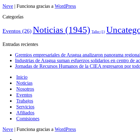
Neve
| Funciona gracias a
WordPress
Categorías
Noticias
(1945)
Uncatego
Eventos
(26)
Taller
(1)
Entradas recientes
Gremios empresariales de Aragua analizaron panorama regional 
Industrias de Aragua suman esfuerzos solidarios en centro de 
Jornadas de Recursos Humanos de la CIEA regresaron por todo 
Inicio
Noticias
Nosotros
Eventos
Trabajos
Servicios
Afiliados
Comisiones
Neve
| Funciona gracias a
WordPress