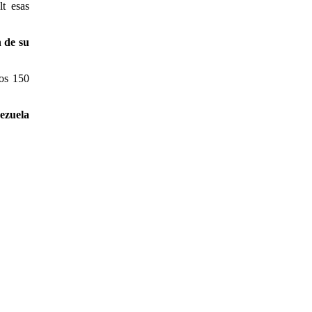
t esas
 de su
los 150
ezuela