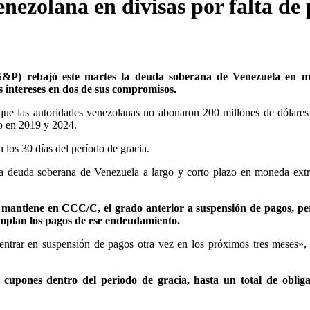
nezolana en divisas por falta de
 (S&P) rebajó este martes la deuda soberana de Venezuela en 
s intereses en dos de sus compromisos.
e que las autoridades venezolanas no abonaron 200 millones de dólares
o en 2019 y 2024.
los 30 días del período de gracia.
la deuda soberana de Venezuela a largo y corto plazo en moneda extr
 mantiene en CCC/C, el grado anterior a suspensión de pagos, pe
umplan los pagos de ese endeudamiento.
trar en suspensión de pagos otra vez en los próximos tres meses», 
 cupones dentro del periodo de gracia, hasta un total de obliga