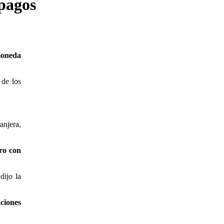
 pagos
moneda
 de los
anjera,
ro con
dijo la
ciones