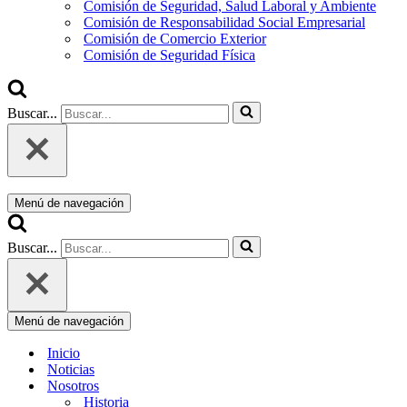
Comisión de Seguridad, Salud Laboral y Ambiente
Comisión de Responsabilidad Social Empresarial
Comisión de Comercio Exterior
Comisión de Seguridad Física
Buscar...
Menú de navegación
Buscar...
Menú de navegación
Inicio
Noticias
Nosotros
Historia