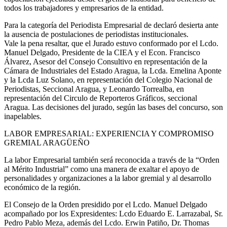
todos los trabajadores y empresarios de la entidad.
Para la categoría del Periodista Empresarial de declaró desierta ante
la ausencia de postulaciones de periodistas institucionales.
Vale la pena resaltar, que el Jurado estuvo conformado por el Lcdo.
Manuel Delgado, Presidente de la CIEA y el Econ. Francisco
Álvarez, Asesor del Consejo Consultivo en representación de la
Cámara de Industriales del Estado Aragua, la Lcda. Emelina Aponte
y la Lcda Luz Solano, en representación del Colegio Nacional de
Periodistas, Seccional Aragua, y Leonardo Torrealba, en
representación del Circulo de Reporteros Gráficos, seccional
Aragua. Las decisiones del jurado, según las bases del concurso, son
inapelables.
LABOR EMPRESARIAL: EXPERIENCIA Y COMPROMISO
GREMIAL ARAGÜEÑO
La labor Empresarial también será reconocida a través de la “Orden
al Mérito Industrial” como una manera de exaltar el apoyo de
personalidades y organizaciones a la labor gremial y al desarrollo
económico de la región.
El Consejo de la Orden presidido por el Lcdo. Manuel Delgado
acompañado por los Expresidentes: Lcdo Eduardo E. Larrazabal, Sr.
Pedro Pablo Meza, además del Lcdo. Erwin Patiño, Dr. Thomas