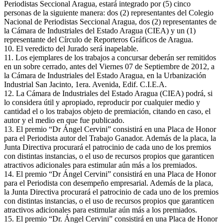
Periodistas Seccional Aragua, estará integrado por (5) cinco
personas de la siguiente manera: dos (2) representantes del Colegio
Nacional de Periodistas Seccional Aragua, dos (2) representantes de
la Cámara de Industriales del Estado Aragua (CIEA) y un (1)
representante del Círculo de Reporteros Gráficos de Aragua.
10. El veredicto del Jurado será inapelable.
11. Los ejemplares de los trabajos a concursar deberán ser remitidos
en un sobre cerrado, antes del Viernes 07 de Septiembre de 2012, a
la Cámara de Industriales del Estado Aragua, en la Urbanización
Industrial San Jacinto, 1era. Avenida, Edif. C.I.E.A.
12. La Cámara de Industriales del Estado Aragua (CIEA) podrá, si
lo considera útil y apropiado, reproducir por cualquier medio y
cantidad el o los trabajos objeto de premiación, citando en caso, el
autor y el medio en que fue publicado.
13. El premio “Dr Ángel Cervini” consistirá en una Placa de Honor
para el Periodista autor del Trabajo Ganador. Además de la placa, la
Junta Directiva procurará el patrocinio de cada uno de los premios
con distintas instancias, o el uso de recursos propios que garanticen
atractivos adicionales para estimular aún más a los premiados.
14. El premio “Dr Ángel Cervini” consistirá en una Placa de Honor
para el Periodista con desempeño empresarial. Además de la placa,
la Junta Directiva procurará el patrocinio de cada uno de los premios
con distintas instancias, o el uso de recursos propios que garanticen
atractivos adicionales para estimular aún más a los premiados.
15. El premio “Dr. Ángel Cervini” consistirá en una Placa de Honor