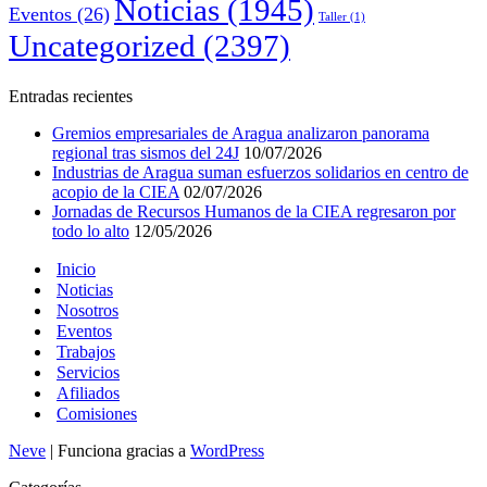
Noticias
(1945)
Eventos
(26)
Taller
(1)
Uncategorized
(2397)
Entradas recientes
Gremios empresariales de Aragua analizaron panorama
regional tras sismos del 24J
10/07/2026
Industrias de Aragua suman esfuerzos solidarios en centro de
acopio de la CIEA
02/07/2026
Jornadas de Recursos Humanos de la CIEA regresaron por
todo lo alto
12/05/2026
Inicio
Noticias
Nosotros
Eventos
Trabajos
Servicios
Afiliados
Comisiones
Neve
| Funciona gracias a
WordPress