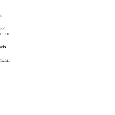
os
onal,
rte en
lado
omunal,