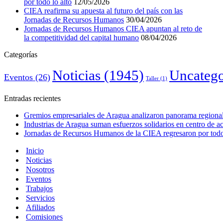
por todo lo alto
12/05/2026
CIEA reafirma su apuesta al futuro del país con las
Jornadas de Recursos Humanos
30/04/2026
Jornadas de Recursos Humanos CIEA apuntan al reto de
la competitividad del capital humano
08/04/2026
Categorías
Noticias
(1945)
Uncatego
Eventos
(26)
Taller
(1)
Entradas recientes
Gremios empresariales de Aragua analizaron panorama regional 
Industrias de Aragua suman esfuerzos solidarios en centro de 
Jornadas de Recursos Humanos de la CIEA regresaron por todo 
Inicio
Noticias
Nosotros
Eventos
Trabajos
Servicios
Afiliados
Comisiones