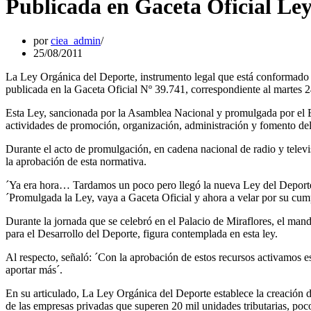
Publicada en Gaceta Oficial Le
por
ciea_admin
25/08/2011
La Ley Orgánica del Deporte, instrumento legal que está conformado po
publicada en la Gaceta Oficial Nº 39.741, correspondiente al martes 
Esta Ley, sancionada por la Asamblea Nacional y promulgada por el Eje
actividades de promoción, organización, administración y fomento del 
Durante el acto de promulgación, en cadena nacional de radio y telev
la aprobación de esta normativa.
´Ya era hora… Tardamos un poco pero llegó la nueva Ley del Deporte.
´Promulgada la Ley, vaya a Gaceta Oficial y ahora a velar por su cum
Durante la jornada que se celebró en el Palacio de Miraflores, el man
para el Desarrollo del Deporte, figura contemplada en esta ley.
Al respecto, señaló: ´Con la aprobación de estos recursos activamos es
aportar más´.
En su articulado, La Ley Orgánica del Deporte establece la creación d
de las empresas privadas que superen 20 mil unidades tributarias, po