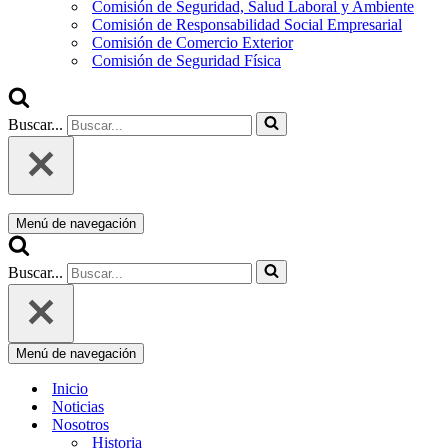
Comisión de Seguridad, Salud Laboral y Ambiente
Comisión de Responsabilidad Social Empresarial
Comisión de Comercio Exterior
Comisión de Seguridad Física
Buscar...
Menú de navegación
Buscar...
Menú de navegación
Inicio
Noticias
Nosotros
Historia