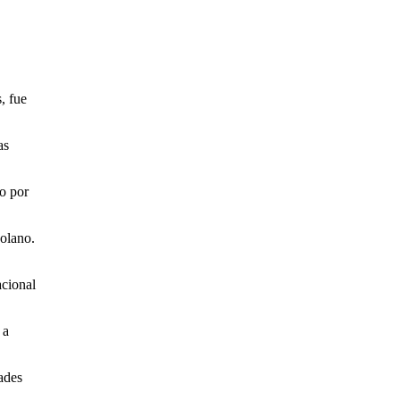
, fue
as
o por
olano.
acional
 a
ades