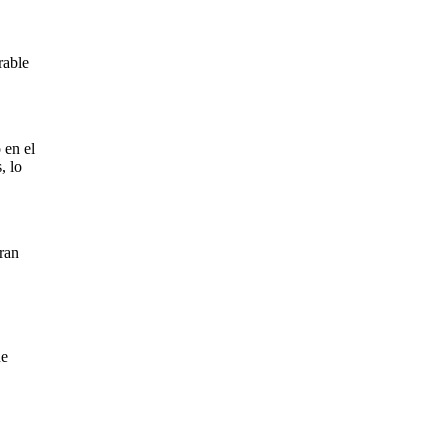
rable
 en el
, lo
ran
ue