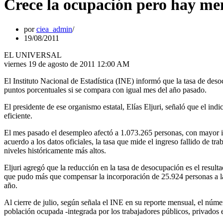
Crece la ocupación pero hay me
por
ciea_admin
19/08/2011
EL UNIVERSAL
viernes 19 de agosto de 2011 12:00 AM
El Instituto Nacional de Estadística (INE) informó que la tasa de des
puntos porcentuales si se compara con igual mes del año pasado.
El presidente de ese organismo estatal, Elías Eljuri, señaló que el in
eficiente.
El mes pasado el desempleo afectó a 1.073.265 personas, con mayor in
acuerdo a los datos oficiales, la tasa que mide el ingreso fallido de t
niveles históricamente más altos.
Eljuri agregó que la reducción en la tasa de desocupación es el resul
que pudo más que compensar la incorporación de 25.924 personas a la 
año.
Al cierre de julio, según señala el INE en su reporte mensual, el nú
población ocupada -integrada por los trabajadores públicos, privados