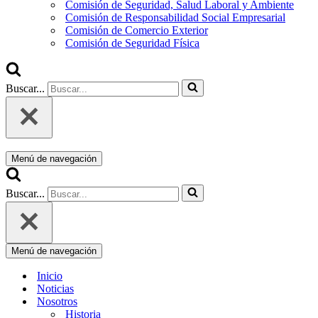
Comisión de Seguridad, Salud Laboral y Ambiente
Comisión de Responsabilidad Social Empresarial
Comisión de Comercio Exterior
Comisión de Seguridad Física
Buscar...
Menú de navegación
Buscar...
Menú de navegación
Inicio
Noticias
Nosotros
Historia