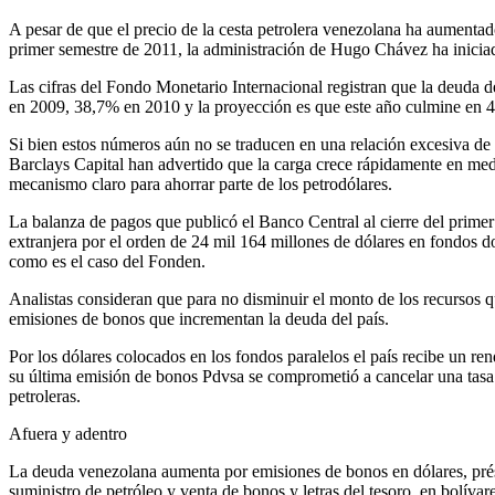
A pesar de que el precio de la cesta petrolera venezolana ha aumenta
primer semestre de 2011, la administración de Hugo Chávez ha inici
Las cifras del Fondo Monetario Internacional registran que la deuda
en 2009, 38,7% en 2010 y la proyección es que este año culmine en
Si bien estos números aún no se traducen en una relación excesiva de 
Barclays Capital han advertido que la carga crece rápidamente en me
mecanismo claro para ahorrar parte de los petrodólares.
La balanza de pagos que publicó el Banco Central al cierre del primer
extranjera por el orden de 24 mil 164 millones de dólares en fondos d
como es el caso del Fonden.
Analistas consideran que para no disminuir el monto de los recursos 
emisiones de bonos que incrementan la deuda del país.
Por los dólares colocados en los fondos paralelos el país recibe un re
su última emisión de bonos Pdvsa se comprometió a cancelar una tasa 
petroleras.
Afuera y adentro
La deuda venezolana aumenta por emisiones de bonos en dólares, pr
suministro de petróleo y venta de bonos y letras del tesoro, en bolívare