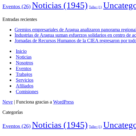
Noticias
(1945)
Uncatego
Eventos
(26)
Taller
(1)
Entradas recientes
Gremios empresariales de Aragua analizaron panorama regional 
Industrias de Aragua suman esfuerzos solidarios en centro de 
Jornadas de Recursos Humanos de la CIEA regresaron por todo 
Inicio
Noticias
Nosotros
Eventos
Trabajos
Servicios
Afiliados
Comisiones
Neve
| Funciona gracias a
WordPress
Categorías
Noticias
(1945)
Uncatego
Eventos
(26)
Taller
(1)