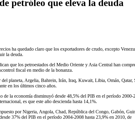
de petróleo que eleva la deuda
 precios ha quedado claro que los exportadores de crudo, excepto Venezu
uir la deuda.
ndican que los petroestados del Medio Oriente y Asia Central han comp
escontrol fiscal en medio de la bonanza.
 del planeta, Argelia, Bahrein, Irán, Iraq, Kuwait, Libia, Omán, Qatar,
te en los últimos cinco años.
maño de la economía disminuyó desde 48,5% del PIB en el período 2000-
ernacional, es que este año descienda hasta 14,1%.
compuesto por Nigeria, Angola, Chad, República del Congo, Gabón, Gui
a desde 37% del PIB en el período 2004-2008 hasta 23,9% en 2010, de