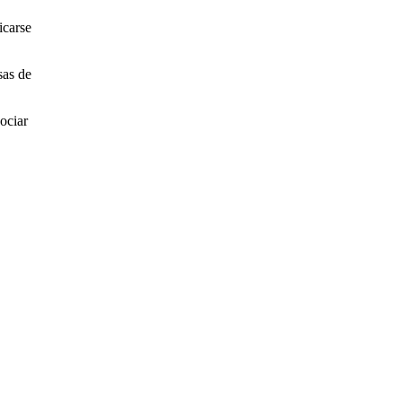
icarse
sas de
gociar