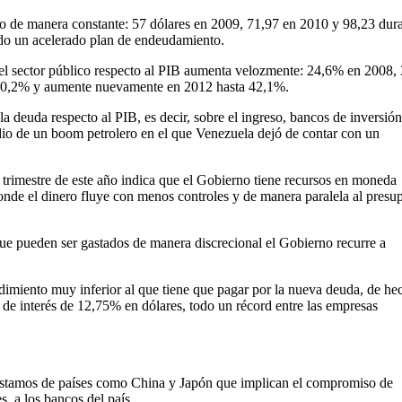
do de manera constante: 57 dólares en 2009, 71,97 en 2010 y 98,23 dura
ado un acelerado plan de endeudamiento.
 del sector público respecto al PIB aumenta velozmente: 24,6% en 2008
 40,2% y aumente nuevamente en 2012 hasta 42,1%.
la deuda respecto al PIB, es decir, sobre el ingreso, bancos de inversi
dio de un boom petrolero en el que Venezuela dejó de contar con un
 trimestre de este año indica que el Gobierno tiene recursos en moneda
onde el dinero fluye con menos controles y de manera paralela al presu
que pueden ser gastados de manera discrecional el Gobierno recurre a
ndimiento muy inferior al que tiene que pagar por la nueva deuda, de he
de interés de 12,75% en dólares, todo un récord entre las empresas
éstamos de países como China y Japón que implican el compromiso de
s, a los bancos del país.