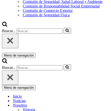
Comisión de Seguridad, Salud Laboral y Ambiente
Comisión de Responsabilidad Social Empresarial
Comisión de Comercio Exterior
Comisión de Seguridad Física
Buscar...
Menú de navegación
Buscar...
Menú de navegación
Inicio
Noticias
Nosotros
Historia