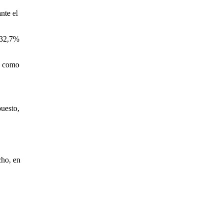
nte el
, 32,7%
ón como
puesto,
cho, en