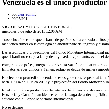
Venezuela es el único productor 
por
ciea_admin
06/07/2011
VÍCTOR SALMERÓN | EL UNIVERSAL
miércoles 6 de julio de 2011 12:00 AM
Tras ocho años en los que el barril de petróleo se ha cotizado a altos
mantienen firmes en la estrategia de ahorrar parte del ingreso y dismin
Las estadísticas y proyecciones del Fondo Monetario Internacional i
que el barril no escapa a la ley de la gravedad y por tanto, evitan el d
Este grupo de países, integrado por Arabia Saudí, principal exportador
Emiratos Árabes Unidos y Yemen, redujo su deuda de manera importan
En efecto, en promedio, la deuda de estos gobiernos respecto al ta
hasta 19,1% del PIB en 2010 y la proyección del Fondo Monetario Int
En el conjunto de productores de petróleo del Subsahara africano, 
Ecuatorial y Camerún también se reduce la carga de la deuda públic
acuerdo con el Fondo Monetario Internacional.
No se detiene