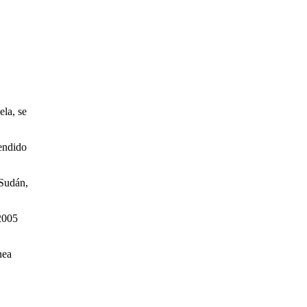
ela, se
rendido
 Sudán,
2005
nea