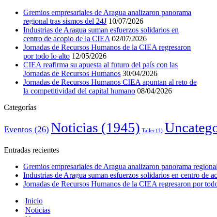
Gremios empresariales de Aragua analizaron panorama
regional tras sismos del 24J
10/07/2026
Industrias de Aragua suman esfuerzos solidarios en
centro de acopio de la CIEA
02/07/2026
Jornadas de Recursos Humanos de la CIEA regresaron
por todo lo alto
12/05/2026
CIEA reafirma su apuesta al futuro del país con las
Jornadas de Recursos Humanos
30/04/2026
Jornadas de Recursos Humanos CIEA apuntan al reto de
la competitividad del capital humano
08/04/2026
Categorías
Noticias
(1945)
Uncatego
Eventos
(26)
Taller
(1)
Entradas recientes
Gremios empresariales de Aragua analizaron panorama regional 
Industrias de Aragua suman esfuerzos solidarios en centro de 
Jornadas de Recursos Humanos de la CIEA regresaron por todo 
Inicio
Noticias