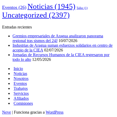
Noticias
(1945)
Eventos
(26)
Taller
(1)
Uncategorized
(2397)
Entradas recientes
Gremios empresariales de Aragua analizaron panorama
regional tras sismos del 24J
10/07/2026
Industrias de Aragua suman esfuerzos solidarios en centro de
acopio de la CIEA
02/07/2026
Jornadas de Recursos Humanos de la CIEA regresaron por
todo lo alto
12/05/2026
Inicio
Noticias
Nosotros
Eventos
Trabajos
Servicios
Afiliados
Comisiones
Neve
| Funciona gracias a
WordPress