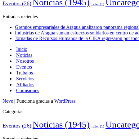
Noticias
(1945)
Uncatego
Eventos
(26)
Taller
(1)
Entradas recientes
Gremios empresariales de Aragua analizaron panorama regional 
Industrias de Aragua suman esfuerzos solidarios en centro de 
Jornadas de Recursos Humanos de la CIEA regresaron por todo 
Inicio
Noticias
Nosotros
Eventos
Trabajos
Servicios
Afiliados
Comisiones
Neve
| Funciona gracias a
WordPress
Categorías
Noticias
(1945)
Uncatego
Eventos
(26)
Taller
(1)
Entradas recientes