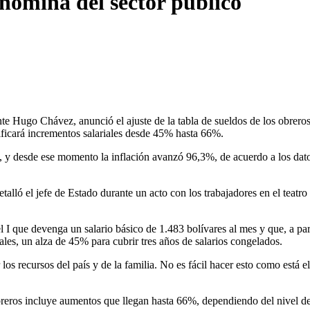
nómina del sector público
ente Hugo Chávez, anunció el ajuste de la tabla de sueldos de los obrero
ificará incrementos salariales desde 45% hasta 66%.
, y desde ese momento la inflación avanzó 96,3%, de acuerdo a los dat
lló el jefe de Estado durante un acto con los trabajadores en el teatro
 I que devenga un salario básico de 1.483 bolívares al mes y que, a par
es, un alza de 45% para cubrir tres años de salarios congelados.
los recursos del país y de la familia. No es fácil hacer esto como está el
obreros incluye aumentos que llegan hasta 66%, dependiendo del nivel de