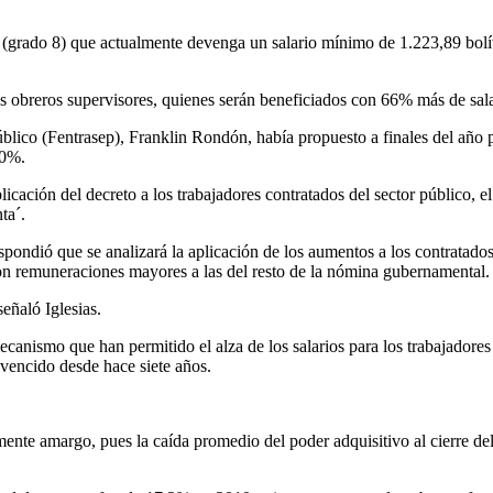
do (grado 8) que actualmente devenga un salario mínimo de 1.223,89 bol
s obreros supervisores, quienes serán beneficiados con 66% más de sala
úblico (Fentrasep), Franklin Rondón, había propuesto a finales del año
40%.
plicación del decreto a los trabajadores contratados del sector público, el
ta´.
spondió que se analizará la aplicación de los aumentos a los contratados
on remuneraciones mayores a las del resto de la nómina gubernamental.
señaló Iglesias.
ecanismo que han permitido el alza de los salarios para los trabajadores
 vencido desde hace siete años.
lmente amargo, pues la caída promedio del poder adquisitivo al cierre de