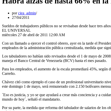
Habrá alzas de hasta 66% en la 
por
ciea_admin
27/04/2011
Sueldos de trabajadores públicos no se revisaban desde hace tres años
EL UNIVERSAL
miércoles 27 de abril de 2011 12:00 AM
Con un llamado a ejercer el control obrero, ayer en la tarde el Presid
empleados de la administración pública centralizada, medida que sign
Los tabuladores no habían sido revisados desde el 1 de mayo de 2008
maneja el Banco Central de Venezuela (BCV) hasta el mes pasado.
Para los empleados, el aumento de la escala promediará 45%, según deta
Carreño.
Chávez citó como ejemplo el caso de un profesional universitario nivel
este domingo 1 de mayo, será remunerado con 2.150 bolívares mensual
´Eso es justicia, y yo se que ayudará a crear más conciencia y a cuidar 
mundo de hoy´, señaló el mandatario.
Por su parte, la medida que reforma del tabulador de salarios de los 