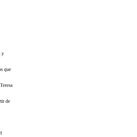
s y
os que
 Teresa
tir de
l