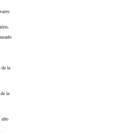
ívares
rios.
 pasado
 de la
 de la
l año