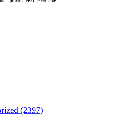
ara la próxima vez que comente.
rized
(2397)