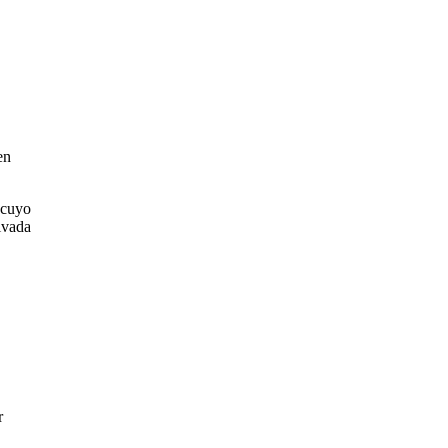
en
 cuyo
ivada
r