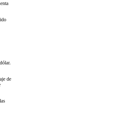
uenta
sido
dólar.
aje de
e
las