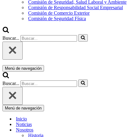
Comisión de Seguridad, Salud Laboral y Ambiente
Comisión de Responsabilidad Social Empresarial
Comisión de Comercio Exterior
Comisión de Seguridad Física
Buscar...
Menú de navegación
Buscar...
Menú de navegación
Inicio
Noticias
Nosotros
Historia