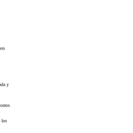
ren
uda y
costos
 los