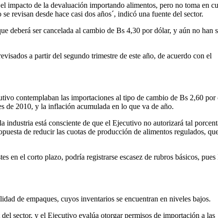
r el impacto de la devaluación importando alimentos, pero no toma en c
 se revisan desde hace casi dos años´, indicó una fuente del sector.
 que deberá ser cancelada al cambio de Bs 4,30 por dólar, y aún no han 
 revisados a partir del segundo trimestre de este año, de acuerdo con el
cutivo contemplaban las importaciones al tipo de cambio de Bs 2,60 por 
s de 2010, y la inflación acumulada en lo que va de año.
industria está consciente de que el Ejecutivo no autorizará tal porcent
ropuesta de reducir las cuotas de producción de alimentos regulados, qu
es en el corto plazo, podría registrarse escasez de rubros básicos, pues 
ilidad de empaques, cuyos inventarios se encuentran en niveles bajos.
 del sector, y el Ejecutivo evalúa otorgar permisos de importación a las