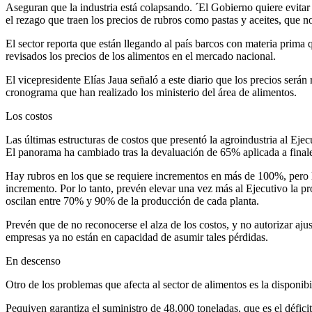
Aseguran que la industria está colapsando. ´El Gobierno quiere evita
el rezago que traen los precios de rubros como pastas y aceites, que no
El sector reporta que están llegando al país barcos con materia prima
revisados los precios de los alimentos en el mercado nacional.
El vicepresidente Elías Jaua señaló a este diario que los precios serán
cronograma que han realizado los ministerio del área de alimentos.
Los costos
Las últimas estructuras de costos que presentó la agroindustria al Eje
El panorama ha cambiado tras la devaluación de 65% aplicada a finale
Hay rubros en los que se requiere incrementos en más de 100%, pero la 
incremento. Por lo tanto, prevén elevar una vez más al Ejecutivo la p
oscilan entre 70% y 90% de la producción de cada planta.
Prevén que de no reconocerse el alza de los costos, y no autorizar ajust
empresas ya no están en capacidad de asumir tales pérdidas.
En descenso
Otro de los problemas que afecta al sector de alimentos es la disponib
Pequiven garantiza el suministro de 48.000 toneladas, que es el déficit