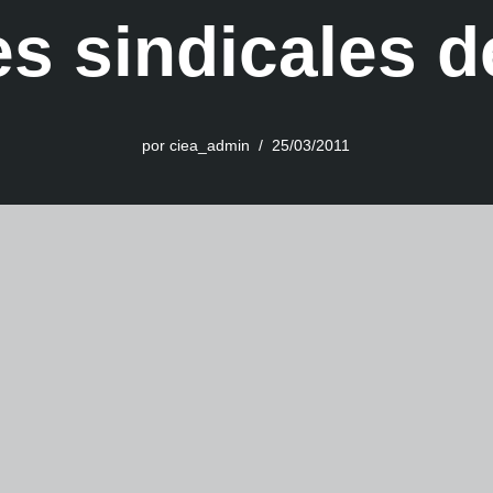
es sindicales 
por
ciea_admin
25/03/2011