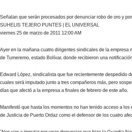
Señalan que serán procesados por denunciar robo de oro y por 
SUHELIS TEJERO PUNTES | EL UNIVERSAL
viernes 25 de marzo de 2011 12:00 AM
Ayer en la mañana cuatro dirigentes sindicales de la empresa m
de Tumeremo, estado Bolívar, donde recibieron una notificación
Edward López, sindicalista que fue recientemente despedido de
cuales será imputado junto a tres compañeros más, pero sospe
días que afectó a la empresa a finales de febrero de este año.
Manifestó que hasta los momentos no han tenido acceso a los 
de Justicia de Puerto Ordaz como el defensor de los cuatro afe
´Nos van a imputar por unas denuncias que hizo la Guardia Naci