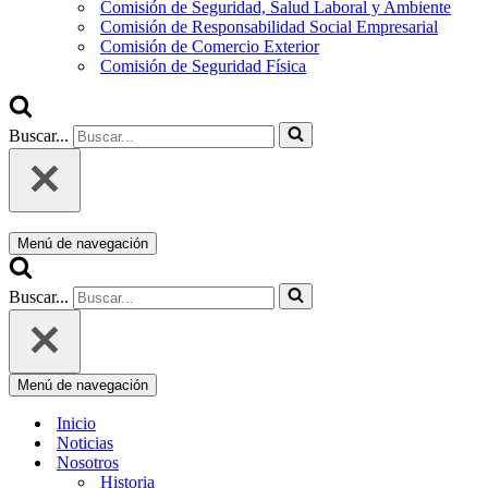
Comisión de Seguridad, Salud Laboral y Ambiente
Comisión de Responsabilidad Social Empresarial
Comisión de Comercio Exterior
Comisión de Seguridad Física
Buscar...
Menú de navegación
Buscar...
Menú de navegación
Inicio
Noticias
Nosotros
Historia