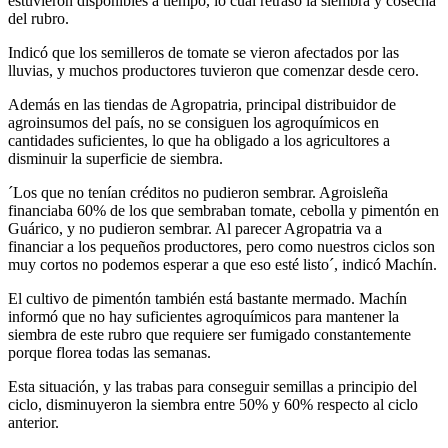
estuvieron disponibles a tiempo, lo cual retrasó la siembra y cosecha
del rubro.
Indicó que los semilleros de tomate se vieron afectados por las
lluvias, y muchos productores tuvieron que comenzar desde cero.
Además en las tiendas de Agropatria, principal distribuidor de
agroinsumos del país, no se consiguen los agroquímicos en
cantidades suficientes, lo que ha obligado a los agricultores a
disminuir la superficie de siembra.
´Los que no tenían créditos no pudieron sembrar. Agroisleña
financiaba 60% de los que sembraban tomate, cebolla y pimentón en
Guárico, y no pudieron sembrar. Al parecer Agropatria va a
financiar a los pequeños productores, pero como nuestros ciclos son
muy cortos no podemos esperar a que eso esté listo´, indicó Machín.
El cultivo de pimentón también está bastante mermado. Machín
informó que no hay suficientes agroquímicos para mantener la
siembra de este rubro que requiere ser fumigado constantemente
porque florea todas las semanas.
Esta situación, y las trabas para conseguir semillas a principio del
ciclo, disminuyeron la siembra entre 50% y 60% respecto al ciclo
anterior.