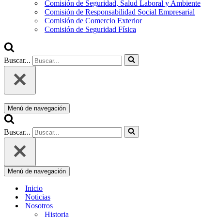
Comisión de Seguridad, Salud Laboral y Ambiente
Comisión de Responsabilidad Social Empresarial
Comisión de Comercio Exterior
Comisión de Seguridad Física
Buscar...
Menú de navegación
Buscar...
Menú de navegación
Inicio
Noticias
Nosotros
Historia