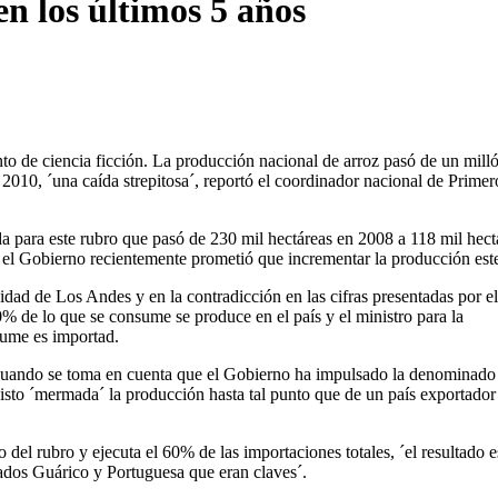
n los últimos 5 años
 de ciencia ficción. La producción nacional de arroz pasó de un mill
2010, ´una caída strepitosa´, reportó el coordinador nacional de Primer
ada para este rubro que pasó de 230 mil hectáreas en 2008 a 118 mil hect
ta el Gobierno recientemente prometió que incrementar la producción est
idad de Los Andes y en la contradicción en las cifras presentadas por el
0% de lo que se consume se produce en el país y el ministro para la
sume es importad.
 cuando se toma en cuenta que el Gobierno ha impulsado la denominado
 visto ´mermada´ la producción hasta tal punto que de un país exportador
el rubro y ejecuta el 60% de las importaciones totales, ´el resultado e
tados Guárico y Portuguesa que eran claves´.