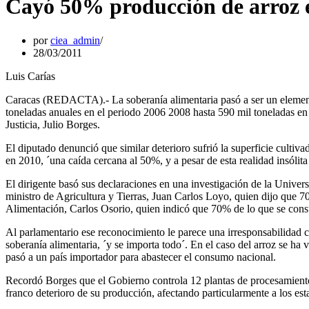
Cayó 50% producción de arroz e
por
ciea_admin
28/03/2011
Luis Carías
Caracas (REDACTA).- La soberanía alimentaria pasó a ser un elemento
toneladas anuales en el periodo 2006 2008 hasta 590 mil toneladas en 
Justicia, Julio Borges.
El diputado denunció que similar deterioro sufrió la superficie cultiv
en 2010, ´una caída cercana al 50%, y a pesar de esta realidad insóli
El dirigente basó sus declaraciones en una investigación de la Univers
ministro de Agricultura y Tierras, Juan Carlos Loyo, quien dijo que 7
Alimentación, Carlos Osorio, quien indicó que 70% de lo que se con
Al parlamentario ese reconocimiento le parece una irresponsabilidad
soberanía alimentaria, ´y se importa todo´. En el caso del arroz se ha
pasó a un país importador para abastecer el consumo nacional.
Recordó Borges que el Gobierno controla 12 plantas de procesamiento d
franco deterioro de su producción, afectando particularmente a los es