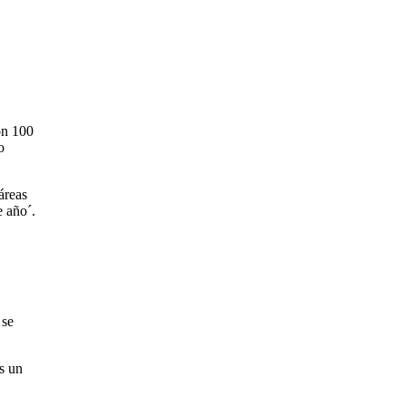
ón 100
o
áreas
e año´.
 se
s un