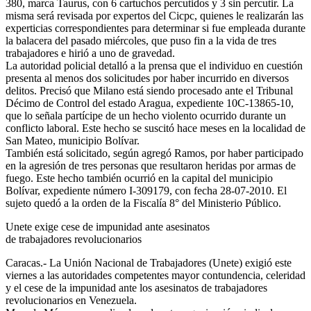
380, marca Taurus, con 6 cartuchos percutidos y 3 sin percutir. La
misma será revisada por expertos del Cicpc, quienes le realizarán las
experticias correspondientes para determinar si fue empleada durante
la balacera del pasado miércoles, que puso fin a la vida de tres
trabajadores e hirió a uno de gravedad.
La autoridad policial detalló a la prensa que el individuo en cuestión
presenta al menos dos solicitudes por haber incurrido en diversos
delitos. Precisó que Milano está siendo procesado ante el Tribunal
Décimo de Control del estado Aragua, expediente 10C-13865-10,
que lo señala partícipe de un hecho violento ocurrido durante un
conflicto laboral. Este hecho se suscitó hace meses en la localidad de
San Mateo, municipio Bolívar.
También está solicitado, según agregó Ramos, por haber participado
en la agresión de tres personas que resultaron heridas por armas de
fuego. Este hecho también ocurrió en la capital del municipio
Bolívar, expediente número I-309179, con fecha 28-07-2010. El
sujeto quedó a la orden de la Fiscalía 8° del Ministerio Público.
Unete exige cese de impunidad ante asesinatos
de trabajadores revolucionarios
Caracas.- La Unión Nacional de Trabajadores (Unete) exigió este
viernes a las autoridades competentes mayor contundencia, celeridad
y el cese de la impunidad ante los asesinatos de trabajadores
revolucionarios en Venezuela.