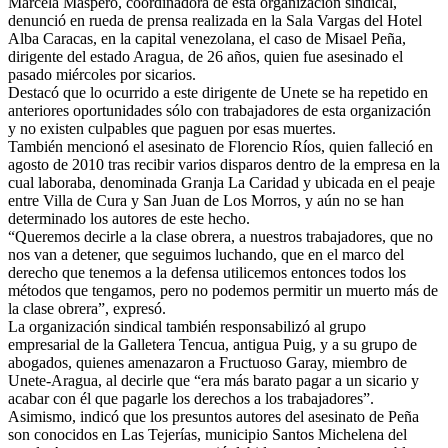
Marcela Máspero, coordinadora de esta organización sindical,
denunció en rueda de prensa realizada en la Sala Vargas del Hotel
Alba Caracas, en la capital venezolana, el caso de Misael Peña,
dirigente del estado Aragua, de 26 años, quien fue asesinado el
pasado miércoles por sicarios.
Destacó que lo ocurrido a este dirigente de Unete se ha repetido en
anteriores oportunidades sólo con trabajadores de esta organización
y no existen culpables que paguen por esas muertes.
También mencionó el asesinato de Florencio Ríos, quien falleció en
agosto de 2010 tras recibir varios disparos dentro de la empresa en la
cual laboraba, denominada Granja La Caridad y ubicada en el peaje
entre Villa de Cura y San Juan de Los Morros, y aún no se han
determinado los autores de este hecho.
“Queremos decirle a la clase obrera, a nuestros trabajadores, que no
nos van a detener, que seguimos luchando, que en el marco del
derecho que tenemos a la defensa utilicemos entonces todos los
métodos que tengamos, pero no podemos permitir un muerto más de
la clase obrera”, expresó.
La organización sindical también responsabilizó al grupo
empresarial de la Galletera Tencua, antigua Puig, y a su grupo de
abogados, quienes amenazaron a Fructuoso Garay, miembro de
Unete-Aragua, al decirle que “era más barato pagar a un sicario y
acabar con él que pagarle los derechos a los trabajadores”.
Asimismo, indicó que los presuntos autores del asesinato de Peña
son conocidos en Las Tejerías, municipio Santos Michelena del