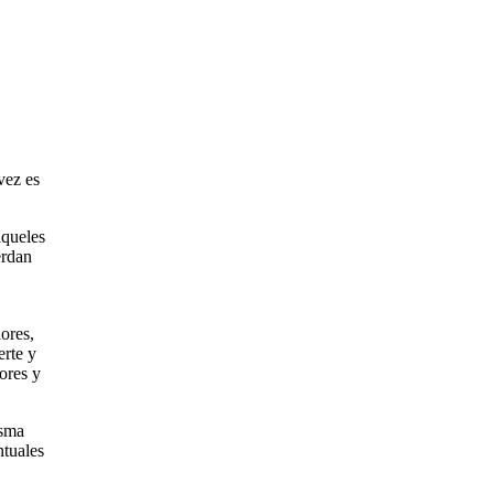
vez es
aqueles
erdan
ores,
erte y
ores y
isma
ntuales