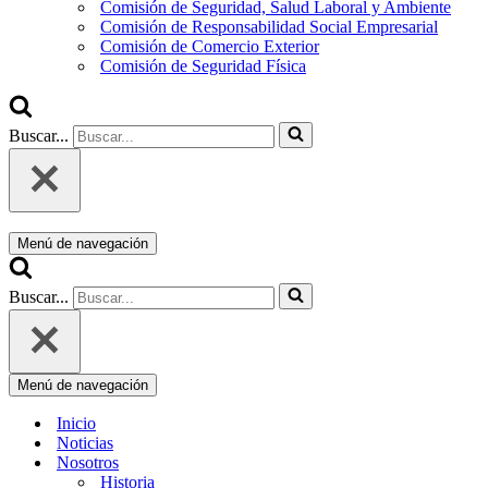
Comisión de Seguridad, Salud Laboral y Ambiente
Comisión de Responsabilidad Social Empresarial
Comisión de Comercio Exterior
Comisión de Seguridad Física
Buscar...
Menú de navegación
Buscar...
Menú de navegación
Inicio
Noticias
Nosotros
Historia