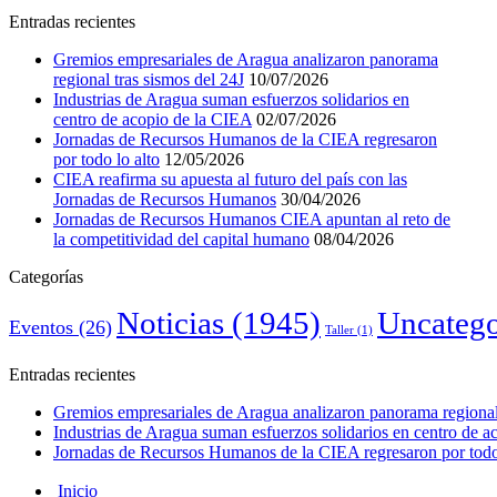
Entradas recientes
Gremios empresariales de Aragua analizaron panorama
regional tras sismos del 24J
10/07/2026
Industrias de Aragua suman esfuerzos solidarios en
centro de acopio de la CIEA
02/07/2026
Jornadas de Recursos Humanos de la CIEA regresaron
por todo lo alto
12/05/2026
CIEA reafirma su apuesta al futuro del país con las
Jornadas de Recursos Humanos
30/04/2026
Jornadas de Recursos Humanos CIEA apuntan al reto de
la competitividad del capital humano
08/04/2026
Categorías
Noticias
(1945)
Uncatego
Eventos
(26)
Taller
(1)
Entradas recientes
Gremios empresariales de Aragua analizaron panorama regional 
Industrias de Aragua suman esfuerzos solidarios en centro de 
Jornadas de Recursos Humanos de la CIEA regresaron por todo 
Inicio