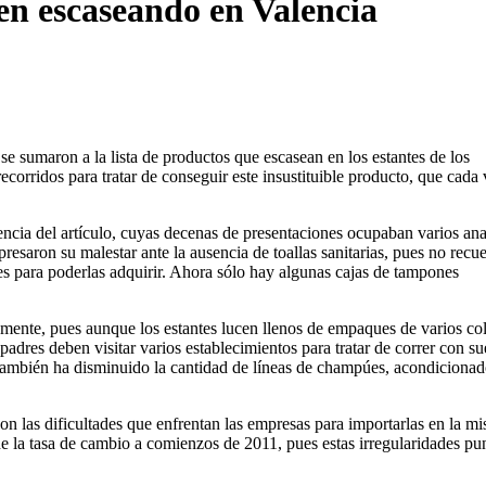
uen escaseando en Valencia
e sumaron a la lista de productos que escasean en los estantes de los
rridos para tratar de conseguir este insustituible producto, que cada 
encia del artículo, cuyas decenas de presentaciones ocupaban varios an
saron su malestar ante la ausencia de toallas sanitarias, pues no recu
les para poderlas adquirir. Ahora sólo hay algunas cajas de tampones
mente, pues aunque los estantes lucen llenos de empaques de varios col
 padres deben visitar varios establecimientos para tratar de correr con su
 También ha disminuido la cantidad de líneas de champúes, acondicionad
con las dificultades que enfrentan las empresas para importarlas en la m
de la tasa de cambio a comienzos de 2011, pues estas irregularidades pu