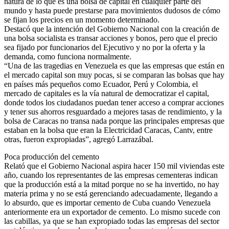
natura de lo que es una bolsa de capital en cualquier parte del
mundo y hasta puede prestarse para movimientos dudosos de cómo
se fijan los precios en un momento determinado.
Destacó que la intención del Gobierno Nacional con la creación de
una bolsa socialista es transar acciones y bonos, pero que el precio
sea fijado por funcionarios del Ejecutivo y no por la oferta y la
demanda, como funciona normalmente.
“Una de las tragedias en Venezuela es que las empresas que están en
el mercado capital son muy pocas, si se comparan las bolsas que hay
en países más pequeños como Ecuador, Perú y Colombia, el
mercado de capitales es la vía natural de democratizar el capital,
donde todos los ciudadanos puedan tener acceso a comprar acciones
y tener sus ahorros resguardado a mejores tasas de rendimiento, y la
bolsa de Caracas no transa nada porque las principales empresas que
estaban en la bolsa que eran la Electricidad Caracas, Cantv, entre
otras, fueron expropiadas”, agregó Larrazábal.
Poca producción del cemento
Relató que el Gobierno Nacional aspira hacer 150 mil viviendas este
año, cuando los representantes de las empresas cementeras indican
que la producción está a la mitad porque no se ha invertido, no hay
materia prima y no se está gerenciando adecuadamente, llegando a
lo absurdo, que es importar cemento de Cuba cuando Venezuela
anteriormente era un exportador de cemento. Lo mismo sucede con
las cabillas, ya que se han expropiado todas las empresas del sector