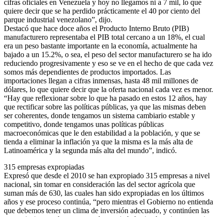
cifras oficiales en Venezuela y hoy no llegamos ni a 7 mil, lo que
quiere decir que se ha perdido prácticamente el 40 por ciento del
parque industrial venezolano”, dijo.
Destacó que hace doce años el Producto Interno Bruto (PIB)
manufacturero representaba el PIB total cercano a un 18%, el cual
era un peso bastante importante en la economía, actualmente ha
bajado a un 15.2%, o sea, el peso del sector manufacturero se ha ido
reduciendo progresivamente y eso se ve en el hecho de que cada vez
somos más dependientes de productos importados. Las
importaciones llegan a cifras inmensas, hasta 48 mil millones de
dólares, lo que quiere decir que la oferta nacional cada vez es menor.
“Hay que reflexionar sobre lo que ha pasado en estos 12 años, hay
que rectificar sobre las políticas públicas, ya que las mismas deben
ser coherentes, donde tengamos un sistema cambiario estable y
competitivo, donde tengamos unas políticas públicas
macroeconómicas que le den estabilidad a la población, y que se
tienda a eliminar la inflación ya que la misma es la más alta de
Latinoamérica y la segunda más alta del mundo”, indicó.
315 empresas expropiadas
Expresó que desde el 2010 se han expropiado 315 empresas a nivel
nacional, sin tomar en consideración las del sector agrícola que
suman más de 630, las cuales han sido expropiadas en los últimos
años y ese proceso continúa, “pero mientras el Gobierno no entienda
que debemos tener un clima de inversión adecuado, y continúen las