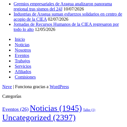
Gremios empresariales de Aragua analizaron panorama
regional tras sismos del 24J
10/07/2026
Industrias de Aragua suman esfuerzos solidarios en centro de
acopio de la CIEA
02/07/2026
Jornadas de Recursos Humanos de la CIEA regresaron por
todo lo alto
12/05/2026
Inicio
Noticias
Nosotros
Eventos
Trabajos
Servicios
Afiliados
Comisiones
Neve
| Funciona gracias a
WordPress
Categorías
Noticias
(1945)
Eventos
(26)
Taller
(1)
Uncategorized
(2397)