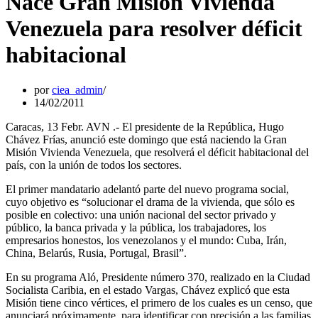
Nace Gran Misión Vivienda
Venezuela para resolver déficit
habitacional
por
ciea_admin
14/02/2011
Caracas, 13 Febr. AVN .- El presidente de la República, Hugo
Chávez Frías, anunció este domingo que está naciendo la Gran
Misión Vivienda Venezuela, que resolverá el déficit habitacional del
país, con la unión de todos los sectores.
El primer mandatario adelantó parte del nuevo programa social,
cuyo objetivo es “solucionar el drama de la vivienda, que sólo es
posible en colectivo: una unión nacional del sector privado y
público, la banca privada y la pública, los trabajadores, los
empresarios honestos, los venezolanos y el mundo: Cuba, Irán,
China, Belarús, Rusia, Portugal, Brasil”.
En su programa Aló, Presidente número 370, realizado en la Ciudad
Socialista Caribia, en el estado Vargas, Chávez explicó que esta
Misión tiene cinco vértices, el primero de los cuales es un censo, que
anunciará próximamente, para identificar con precisión a las familias