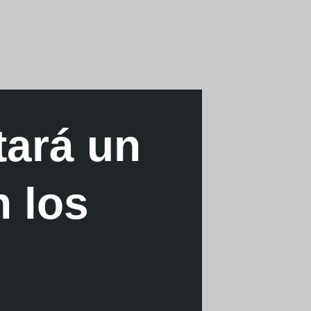
ará un
n los