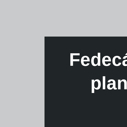
Fedec
plan