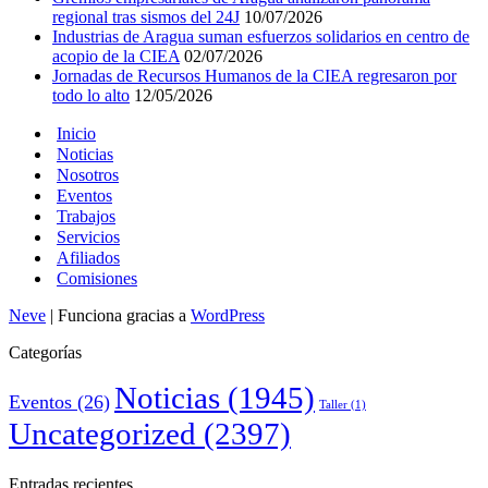
regional tras sismos del 24J
10/07/2026
Industrias de Aragua suman esfuerzos solidarios en centro de
acopio de la CIEA
02/07/2026
Jornadas de Recursos Humanos de la CIEA regresaron por
todo lo alto
12/05/2026
Inicio
Noticias
Nosotros
Eventos
Trabajos
Servicios
Afiliados
Comisiones
Neve
| Funciona gracias a
WordPress
Categorías
Noticias
(1945)
Eventos
(26)
Taller
(1)
Uncategorized
(2397)
Entradas recientes