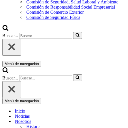
Comisión de Seguridad, Salud Laboral y Ambiente
Comisión de Responsabilidad Social Empresarial
Comisión de Comercio Exterior
Comisión de Seguridad Física
Buscar...
Menú de navegación
Buscar...
Menú de navegación
Inicio
Noticias
Nosotros
Historia