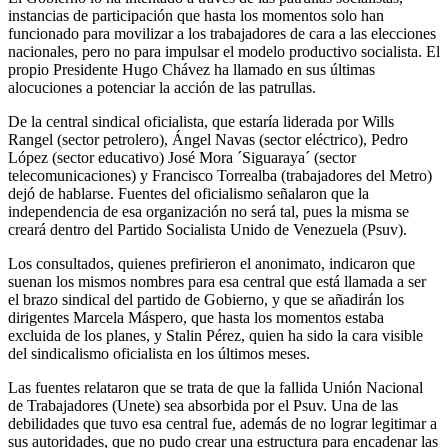
instancias de participación que hasta los momentos solo han
funcionado para movilizar a los trabajadores de cara a las elecciones
nacionales, pero no para impulsar el modelo productivo socialista. El
propio Presidente Hugo Chávez ha llamado en sus últimas
alocuciones a potenciar la acción de las patrullas.
De la central sindical oficialista, que estaría liderada por Wills
Rangel (sector petrolero), Ángel Navas (sector eléctrico), Pedro
López (sector educativo) José Mora ´Siguaraya´ (sector
telecomunicaciones) y Francisco Torrealba (trabajadores del Metro)
dejó de hablarse. Fuentes del oficialismo señalaron que la
independencia de esa organización no será tal, pues la misma se
creará dentro del Partido Socialista Unido de Venezuela (Psuv).
Los consultados, quienes prefirieron el anonimato, indicaron que
suenan los mismos nombres para esa central que está llamada a ser
el brazo sindical del partido de Gobierno, y que se añadirán los
dirigentes Marcela Máspero, que hasta los momentos estaba
excluida de los planes, y Stalin Pérez, quien ha sido la cara visible
del sindicalismo oficialista en los últimos meses.
Las fuentes relataron que se trata de que la fallida Unión Nacional
de Trabajadores (Unete) sea absorbida por el Psuv. Una de las
debilidades que tuvo esa central fue, además de no lograr legitimar a
sus autoridades, que no pudo crear una estructura para encadenar las