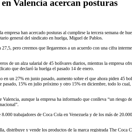
 en Valencia acercan posturas
la empresa han acercado posturas al cumplirse la tercera semana de hue
etario general del sindicato en huelga, Miguel de Pablos.
a 27,5, pero creemos que llegaremos a un acuerdo con una cifra interme
s de un alza salarial de 45 bolívares diarios, mientras la empresa ofre
indicato que declaró la huelga el pasado 14 de enero.
rio en un 27% en junio pasado, aumento sobre el que ahora piden 45 bol
e pasado, 15% en julio próximo y otro 15% en diciembre, todo lo cual, 
 de Valencia, aunque la empresa ha informado que conlleva “un riesgo d
 nacional”.
l de 8.000 trabajadores de Coca Cola en Venezuela y de los más de 20.00
, distribuye y vende los productos de la marca registrada The Coca C