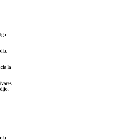
lga
dia,
cía la
ívares
dijo,
e
0
ola