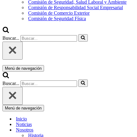
Comisión de Seguridad, Salud Laboral y Ambiente
Comisión de Responsabilidad Social Empresarial
Comisión de Comercio Exterior
Comisión de Seguridad Física
Buscar...
Menú de navegación
Buscar...
Menú de navegación
Inicio
Noticias
Nosotros
Historia