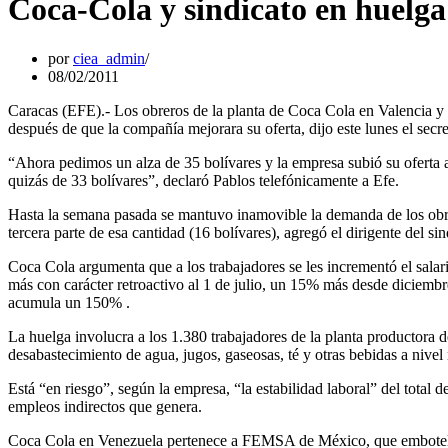
Coca-Cola y sindicato en huelga
por
ciea_admin
08/02/2011
Caracas (EFE).- Los obreros de la planta de Coca Cola en Valencia y 
después de que la compañía mejorara su oferta, dijo este lunes el secr
“Ahora pedimos un alza de 35 bolívares y la empresa subió su oferta 
quizás de 33 bolívares”, declaró Pablos telefónicamente a Efe.
Hasta la semana pasada se mantuvo inamovible la demanda de los obrero
tercera parte de esa cantidad (16 bolívares), agregó el dirigente del s
Coca Cola argumenta que a los trabajadores se les incrementó el sala
más con carácter retroactivo al 1 de julio, un 15% más desde diciembr
acumula un 150% .
La huelga involucra a los 1.380 trabajadores de la planta productora
desabastecimiento de agua, jugos, gaseosas, té y otras bebidas a nivel
Está “en riesgo”, según la empresa, “la estabilidad laboral” del tota
empleos indirectos que genera.
Coca Cola en Venezuela pertenece a FEMSA de México, que embotella