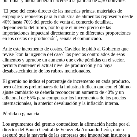
por dólar y ahora deberán hacerse a la paridad de 4,30 bolívares.
´El peso del costo directo de las materias primas, materiales de
empaque y repuestos para la industria de alimentos representa desde
40% hasta 70% del precio de venta al comercio detallista,
dependiendo del rubro, por lo que el nuevo precio de las
importaciones impactará directamente y en diferentes proporciones
en los costos de producción´, señala el comunicado.
Ante este incremento de costos, Cavidea le pidió al Gobierno que
revise ´con la urgencia del caso´ los precios controlados de esos
alimentos y apruebe un aumento que evite pérdidas en el sector,
permita mantener el actual nivel de producción y no haya
desabastecimiento de los rubros mencionados.
El gremio no indica el porcentaje de incremento en cada producto,
pero cálculos preliminares de la industria indican que con el último
ajuste cambiario se debería reconocer un aumento de 40% y un
adicional de 65% para compensar los incrementos de los precios
internacionales, la anterior devaluación y la inflación interna.
Pérdida o ganancia
Los argumentos del gremio contradicen la afirmación hecha por el
director del Banco Central de Venezuela Armando León, quien
aseguró que la mayoría de las empresas que importaban insumos a