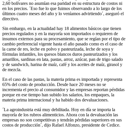
2,60 bolívares no asumían esa paridad en su estructura de costos ni
en los precios. ´Eso fue lo que fuimos observando a lo largo de los
últimos cuatro meses del año y lo veníamos advirtiendo´, aseguró el
directivo.
Sin embargo, en la actualidad hay 18 alimentos básicos que tienen
precios regulados y en la mayoría son importados o requieren de
insumos externos para su procesamiento, que se regían por el tipo de
cambio preferencial vigente hasta el año pasado como es el caso de
la carne de res, leche en polvo y pasteurizada, leche de soya y
fórmulas infantiles, los quesos blancos duros pasteurizados y los
amarillos, sardinas en lata, pastas, arroz, azúcar, pan de trigo salado
y de sandwich, harina de maíz, café y los aceites de maíz, girasol y
de mezcla.
En el caso de las pastas, la materia prima es importada y representa
65% del costo de producción. Desde hace 20 meses no se
incrementa el precio al consumidor y las empresas reportan pérdidas
porque en ese tiempo han subido los salarios, los empaques, la
materia prima internacional y ha habido dos devaluaciones.
´La agroindustria está muy debilitada. Hoy en día se importa la
mayoría de los rubros alimenticios. Ahora con la devaluación las
empresas no son competitivas y tendrán pérdidas superiores en sus
costos de producción´, dijo Rafael Alfonzo, presidente de Cedice.