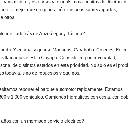
 transmisión, y eso arrastra muchísimos circuitos de distribució
n no era mejor que en generación: circuitos sobrecargados,
e otros.
atender, además de Anzoátegui y Táchira?
ra tanda. Y en una segunda, Monagas, Carabobo, Cojedes. En en
ros llamamos el Plan Cayapa. Consiste en poner voluntad,
onal de distintos estados en esta prioridad. No solo es el pro
s todavía, sino de repuestos y equipos.
cesitamos reponer el parque automotor rápidamente. Estamos
800 y 1.000 vehículos. Camiones hidráulicos con cesta, con do
n años con un mermado servicio eléctrico?