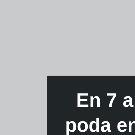
En 7 a
poda en