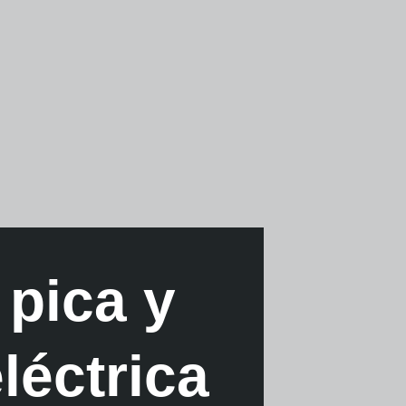
 pica y
léctrica