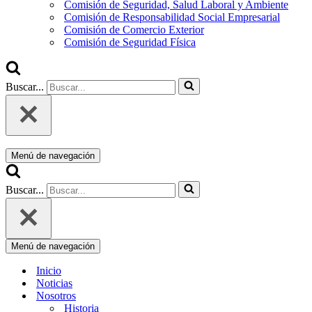
Comisión de Seguridad, Salud Laboral y Ambiente
Comisión de Responsabilidad Social Empresarial
Comisión de Comercio Exterior
Comisión de Seguridad Física
Buscar...
Menú de navegación
Buscar...
Menú de navegación
Inicio
Noticias
Nosotros
Historia