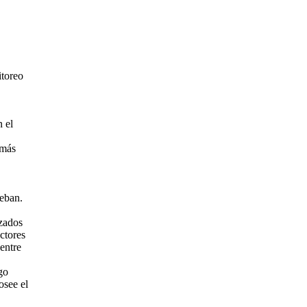
itoreo
 el
emás
deban.
izados
ctores
entre
go
osee el