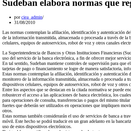
Sudeban elabora normas que reg
por
ciea_admin
31/08/2010
Las normas contemplan la afiliación, identificación y autenticación del
de la información transmitida, almacenada o procesada a través de la b
celulares, equipos de autoservicios, robot de voz y otros canales elect
La Superintendencia de Bancos y Otras Instituciones Financieras (Sud
uso del servicio de la banca electrónica, a fin de ofrecer mejor servic
En tal sentido, Sudeban mantiene controles de supervisión para que el 
tarjetas de pago o financiamiento se logre de manera satisfactoria, in
Estas normas contemplan la afiliación, identificación y autenticación d
monitoreo de la información transmitida, almacenada o procesada a tra
dispositivos celulares, equipos de autoservicios, robot de voz y otros
Entre los aspectos que se destacan en la citada normativa se puede enc
robustecer el acceso a las aplicaciones de banca electrónica, los cual
para operaciones de consulta, transferencias o pagos del mismo titular
fuertes que deberán ser utilizados en operaciones que impliquen movim
otros.
Estas normas también considerarán el uso de servicios de banca a tra
móvil. Este hecho se podrá traducir en un gran adelanto en la bancari
uso de estos dispositivos electrónicos.