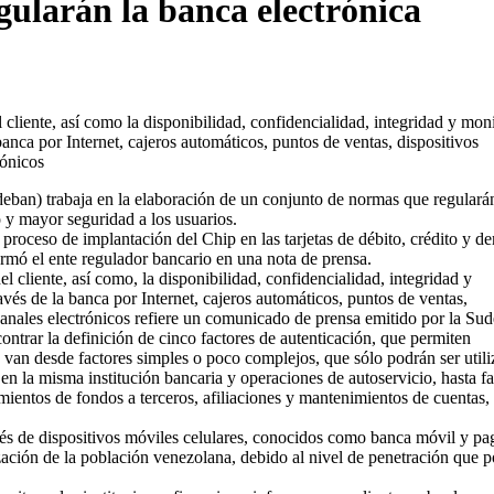
ularán la banca electrónica
 cliente, así como la disponibilidad, confidencialidad, integridad y mon
anca por Internet, cajeros automáticos, puntos de ventas, dispositivos
rónicos
eban) trabaja en la elaboración de un conjunto de normas que regularán
io y mayor seguridad a los usuarios.
proceso de implantación del Chip en las tarjetas de débito, crédito y d
formó el ente regulador bancario en una nota de prensa.
el cliente, así como, la disponibilidad, confidencialidad, integridad y
vés de la banca por Internet, cajeros automáticos, puntos de ventas,
 canales electrónicos refiere un comunicado de prensa emitido por la Su
ontrar la definición de cinco factores de autenticación, que permiten
es van desde factores simples o poco complejos, que sólo podrán ser util
 en la misma institución bancaria y operaciones de autoservicio, hasta fa
ientos de fondos a terceros, afiliaciones y mantenimientos de cuentas, 
vés de dispositivos móviles celulares, conocidos como banca móvil y pa
zación de la población venezolana, debido al nivel de penetración que p