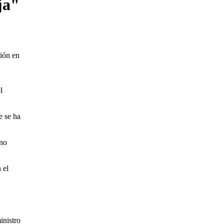
ja"
sión en
l
e se ha
 no
 el
inistro