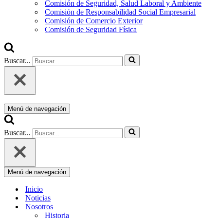
Comisión de Seguridad, Salud Laboral y Ambiente
Comisión de Responsabilidad Social Empresarial
Comisión de Comercio Exterior
Comisión de Seguridad Física
Buscar...
Menú de navegación
Buscar...
Menú de navegación
Inicio
Noticias
Nosotros
Historia