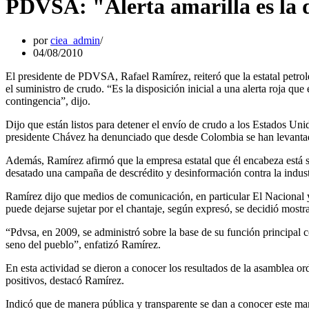
PDVSA: "Alerta amarilla es la di
por
ciea_admin
04/08/2010
El presidente de PDVSA, Rafael Ramírez, reiteró que la estatal petrole
el suministro de crudo. “Es la disposición inicial a una alerta roja qu
contingencia”, dijo.
Dijo que están listos para detener el envío de crudo a los Estados U
presidente Chávez ha denunciado que desde Colombia se han levantad
Además, Ramírez afirmó que la empresa estatal que él encabeza está si
desatado una campaña de descrédito y desinformación contra la indust
Ramírez dijo que medios de comunicación, en particular El Nacional y
puede dejarse sujetar por el chantaje, según expresó, se decidió most
“Pdvsa, en 2009, se administró sobre la base de su función principal c
seno del pueblo”, enfatizó Ramírez.
En esta actividad se dieron a conocer los resultados de la asamblea or
positivos, destacó Ramírez.
Indicó que de manera pública y transparente se dan a conocer este mart