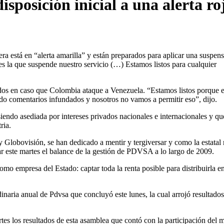
sposición inicial a una alerta ro
ra está en “alerta amarilla” y están preparados para aplicar una suspen
e es la que suspende nuestro servicio (…) Estamos listos para cualquier
nidos en caso que Colombia ataque a Venezuela. “Estamos listos porque e
o comentarios infundados y nosotros no vamos a permitir eso”, dijo.
endo asediada por intereses privados nacionales e internacionales y qu
ria.
 Globovisión, se han dedicado a mentir y tergiversar y como la estatal
rar este martes el balance de la gestión de PDVSA a lo largo de 2009.
omo empresa del Estado: captar toda la renta posible para distribuirla en
dinaria anual de Pdvsa que concluyó este lunes, la cual arrojó resultados
es los resultados de esta asamblea que contó con la participación del m